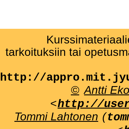
Kurssimateriaali
tarkoituksiin tai opetus
http://appro.mit.jy
©
Antti Ek
<
http://use
Tommi Lahtonen
(
tom