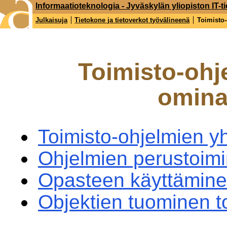
Informaatioteknologia - Jyväskylän yliopiston IT-ti
Julkaisuja
Tietokone ja tietoverkot työvälineenä
Toimisto-
Toimisto-ohj
omina
Toimisto-ohjelmien y
Ohjelmien perustoimi
Opasteen käyttämin
Objektien tuominen to