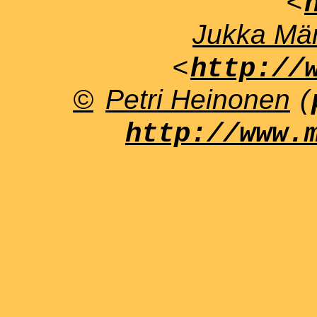
<
Jukka Män
<
http://
©
Petri Heinonen
(
http://www.