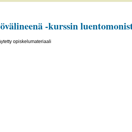
yövälineenä -kurssin luentomonist
ytetty opiskelumateriaali