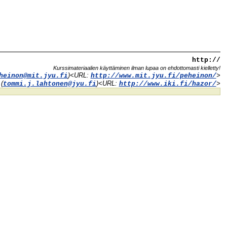
http://
Kurssimateriaalien käyttäminen ilman lupaa on ehdottomasti kielletty!
)<URL:
>
heinon@mit.jyu.fi
http://www.mit.jyu.fi/peheinon/
(
)<URL:
>
tommi.j.lahtonen@jyu.fi
http://www.iki.fi/hazor/