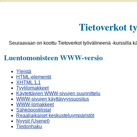
Tietoverkot t
Seuraavaan on koottu Tietoverkot työvälineenä -kurssilla kä
Luentomonisteen WWW-versio
Yleistä
HTML-elementit
XHTML 1.1
Tyylilomakkeet
Käytettävien WWW-sivujen suunnittelu
WWW-sivujen käyttävyyssuositus
WWW-lomakkeet
Sähköpostilistat
Reaaliaikaiset keskusteluympäristöt
Nyysit (Usenet)
Tiedonhaku