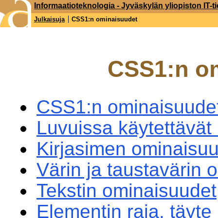
Informaatioteknologia - Jyväskylän yliopiston IT-ti
Julkaisuja
CSS1:n ominaisuudet
CSS1:n o
CSS1:n ominaisuude
Luvuissa käytettävät
Kirjasimen ominaisu
Värin ja taustavärin 
Tekstin ominaisuudet
Elementin raja, täyte