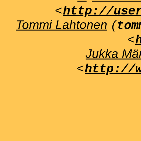
<
http://use
Tommi Lahtonen
(
tom
<
Jukka Män
<
http://