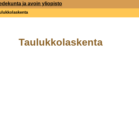
edekunta ja avoin yliopisto
ulukkolaskenta
Taulukkolaskenta