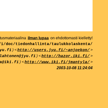
etusmateriaalina
ilman lupaa
on ehdottomasti kielletty!
fi/doc/tiedonhallinta/taulukkolaskenta/
) <
>
yu.fi
http://users.jyu.fi/~anjoekon/
) <
>
lahtonen@jyu.fi
http://hazor.iki.fi/
) <
>
a@iki.fi
http://www.iki.fi/jmantyla/
2003-10-08 11:24:04