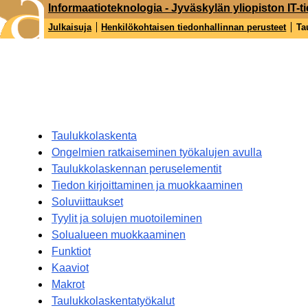
Informaatioteknologia - Jyväskylän yliopiston IT-ti
Julkaisuja
Henkilökohtaisen tiedonhallinnan perusteet
Ta
Taulukkolaskenta
Ongelmien ratkaiseminen työkalujen avulla
Taulukkolaskennan peruselementit
Tiedon kirjoittaminen ja muokkaaminen
Soluviittaukset
Tyylit ja solujen muotoileminen
Solualueen muokkaaminen
Funktiot
Kaaviot
Makrot
Taulukkolaskentatyökalut