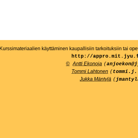
Kurssimateriaalien käyttäminen kaupallisiin tarkoituksiin tai op
http://appro.mit.jyu.
©
Antti Ekonoja
(
anjoekon@j
Tommi Lahtonen
(
tommi.j.
Jukka Mäntylä
(
jmantyl