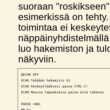
suoraan "roskikseen"
esimerkissä on tehty
toimintaa ei keskeyt
näppäinyhdistelmällä
luo hakemiston ja tul
näkyviin.
@ECHO OFF

ECHO Tehdään hakemisto %1

ECHO Keskeyttääksesi paina CTRL-C!

ECHO Muussa tapauksessa paina mitä tahansa .

PAUSE >NUL

MD %1
