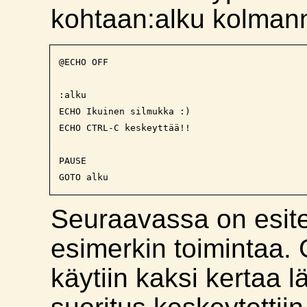
kohtaan:alku kolmannel
@ECHO OFF

:alku 

ECHO Ikuinen silmukka :)

ECHO CTRL-C keskeyttää!!

PAUSE 

Seuraavassa on esite
esimerkin toimintaa
käytiin kaksi kertaa l