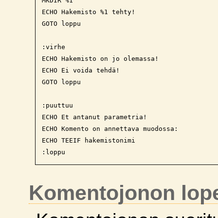
MKDIR %1

ECHO Hakemisto %1 tehty!

GOTO loppu

:virhe

ECHO Hakemisto on jo olemassa! 

ECHO Ei voida tehdä!

GOTO loppu

:puuttuu

ECHO Et antanut parametria!

ECHO Komento on annettava muodossa:

ECHO TEEIF hakemistonimi

Komentojonon lope