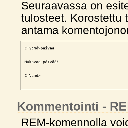
Seuraavassa on esit
tulosteet. Korostettu 
antama komentojonon
C:\cmd>
paivaa
Mukavaa päivää!

C:\cmd>

Kommentointi - R
REM-komennolla voi