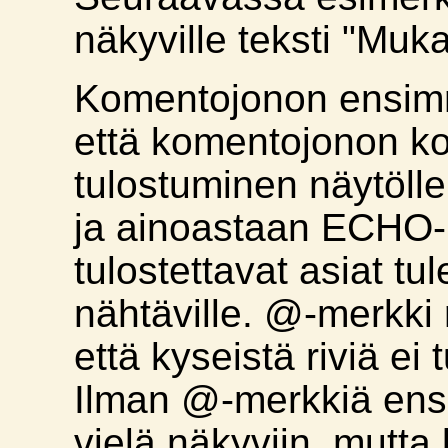
näkyville teksti "Muk
Komentojonon ensimm
että komentojonon k
tulostuminen näytölle
ja ainoastaan ECHO
tulostettavat asiat tu
nähtäville. @-merkki 
että kyseistä riviä ei 
Ilman @-merkkiä ensi
vielä näkyviin, mutta