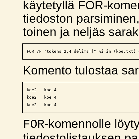
käytetyllä FOR-komen
tiedoston parsiminen,
toinen ja neljäs sarak
FOR /F "tokens=2,4 delims=|" %i in (koe.txt) 
Komento tulostaa sar
koe2   koe 4

koe2   koe 4

-komennolle löyt
FOR
tiedostolistauksen pa