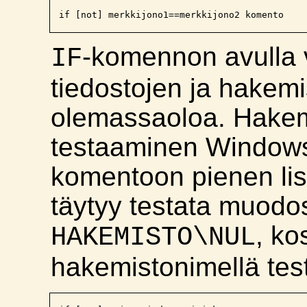
-komennon avulla 
IF
tiedostojen ja hakemi
olemassaoloa. Hakem
testaaminen Windows
komentoon pienen li
täytyy testata muodo
, ko
HAKEMISTO\NUL
hakemistonimellä tes