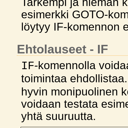
Tarkempi ja hieman k
esimerkki GOTO-kom
löytyy IF-komennon e
Ehtolauseet - IF
-komennolla void
IF
toimintaa ehdollistaa
hyvin monipuolinen k
voidaan testata esim
yhtä suuruutta.