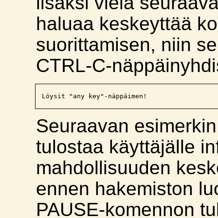
lisäksi vielä seuraava
haluaa keskeyttää k
suorittamisen, niin s
CTRL-C-näppäinyhdi
Löysit "any key"-näppäimen!
Seuraavan esimerkin
tulostaa käyttäjälle i
mahdollisuuden keske
ennen hakemiston lu
PAUSE-komennon tul