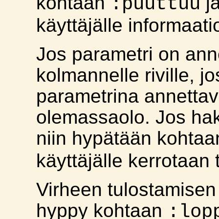
kohtaan
ja
:puuttuu
käyttäjälle informaati
Jos parametri on anne
kolmannelle riville, j
parametrina annetta
olemassaolo. Jos ha
niin hypätään kohta
käyttäjälle kerrotaan
Virheen tulostamisen
hyppy kohtaan
:lop