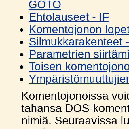
GOTO
Ehtolauseet - IF
Komentojonon lopet
Silmukkarakenteet 
Parametrien siirtäm
Toisen komentojon
Ympäristömuuttujie
Komentojonoissa voi
tahansa DOS-komento
nimiä. Seuraavissa l