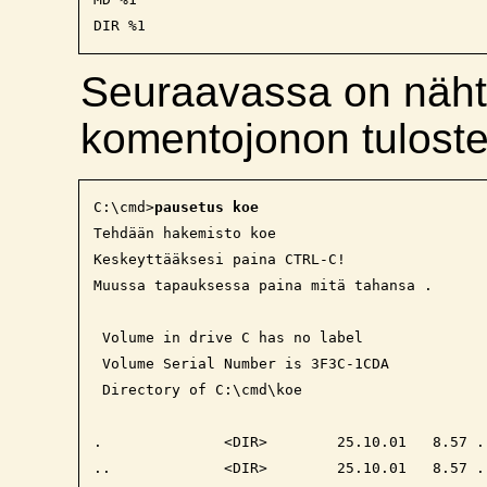
Seuraavassa on nähtä
komentojonon tuloste
C:\cmd>
pausetus koe
Tehdään hakemisto koe

Keskeyttääksesi paina CTRL-C!

Muussa tapauksessa paina mitä tahansa .

 Volume in drive C has no label

 Volume Serial Number is 3F3C-1CDA

 Directory of C:\cmd\koe

.              <DIR>        25.10.01   8.57 .

..             <DIR>        25.10.01   8.57 ..