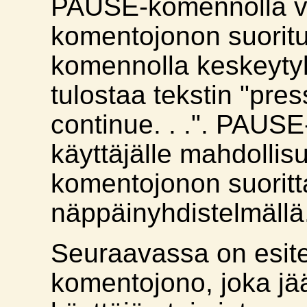
PAUSE-komennolla v
komentojonon suorit
komennolla keskeyt
tulostaa tekstin "pre
continue. . .". PAUS
käyttäjälle mahdolli
komentojonon suorit
näppäinyhdistelmällä
Seuraavassa on esite
komentojono, joka j