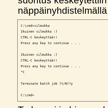
suoritus keskeytetti
näppäinyhdistelmällä
C:\cmd>silmukka

Ikuinen silmukka :)

CTRL-C keskeyttää!!

Press any key to continue . . .

Ikuinen silmukka :)

CTRL-C keskeyttää!!

Press any key to continue . . .

^C

Terminate batch job (Y/N)?y
