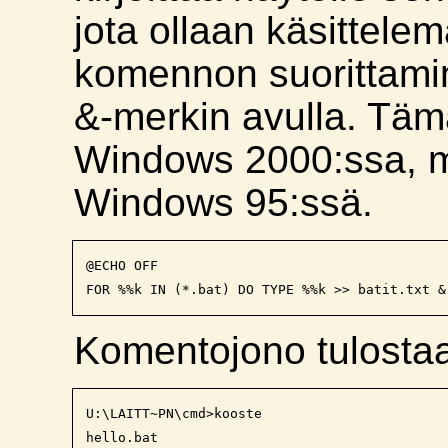
jota ollaan käsittel
komennon suorittamin
&-merkin avulla. Täm
Windows 2000:ssa, mu
Windows 95:ssä.
@ECHO OFF

Komentojono tulostaa
U:\LAITT~PN\cmd>kooste

hello.bat
