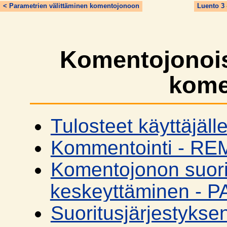
< Parametrien välittäminen komentojonoon
Luento 3
Komentojonois
kome
Tulosteet käyttäjäl
Kommentointi - RE
Komentojonon suor
keskeyttäminen - 
Suoritusjärjestykse