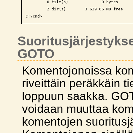
         0 file(s)              0 bytes

         2 dir(s)        3 629.66 MB free

Suoritusjärjestyks
GOTO
Komentojonoissa kom
riveittäin peräkkäin t
loppuun saakka. GO
voidaan muuttaa ko
komentojen suoritusjä