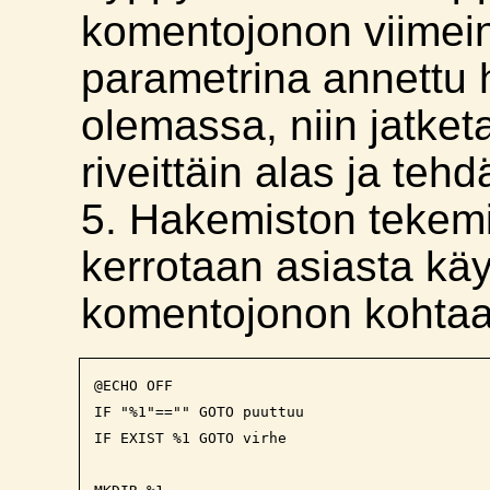
komentojonon viimein
parametrina annettu h
olemassa, niin jatke
riveittäin alas ja teh
5. Hakemiston tekem
kerrotaan asiasta käy
komentojonon kohta
@ECHO OFF 

IF "%1"=="" GOTO puuttuu

IF EXIST %1 GOTO virhe
