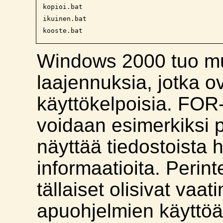
kopioi.bat

ikuinen.bat

Windows 2000 tuo m
laajennuksia, jotka ov
käyttökelpoisia. FO
voidaan esimerkiksi p
näyttää tiedostoista h
informaatioita. Peri
tällaiset olisivat vaati
apuohjelmien käyttö