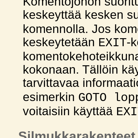
Komentojonon suorit
keskeyttää kesken s
komennolla. Jos kom
keskeytetään
-k
EXIT
komentokehoteikkuna
kokonaan. Tällöin käy
tarvittavaa informaat
esimerkin
GOTO lop
voitaisiin käyttää
EXI
Silmukkarakenteet