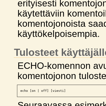
erityisesti komentoj
käytettäviin komentoi
komentojonoista saad
käyttökelpoisempia.
Tulosteet käyttäjäl
ECHO-komennon avul
komentojonon tuloste
Seuraavassa esimerk