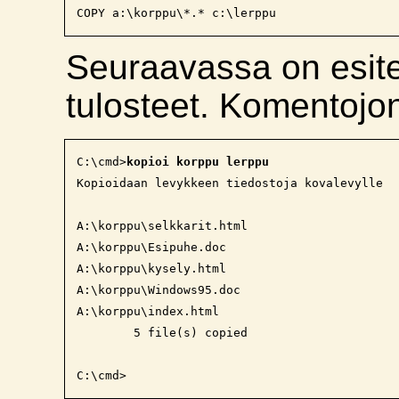
COPY a:\korppu\*.* c:\lerppu
Seuraavassa on esit
tulosteet. Komentojo
C:\cmd>
kopioi korppu lerppu
Kopioidaan levykkeen tiedostoja kovalevylle

A:\korppu\selkkarit.html

A:\korppu\Esipuhe.doc

A:\korppu\kysely.html

A:\korppu\Windows95.doc

A:\korppu\index.html

        5 file(s) copied
