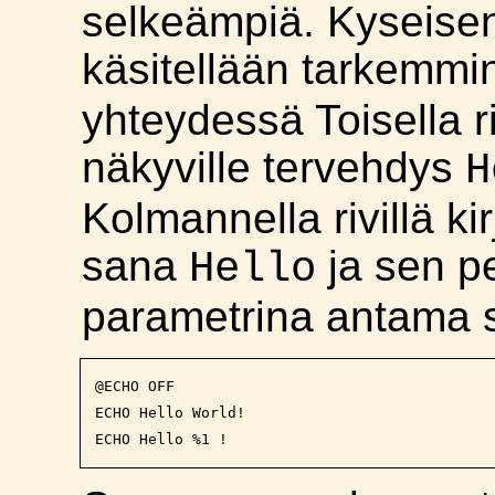
selkeämpiä. Kyseisen 
käsitellään tarkemm
yhteydessä Toisella riv
näkyville tervehdys
H
Kolmannella rivillä ki
sana
ja sen p
Hello
parametrina antama 
@ECHO OFF

ECHO Hello World!
