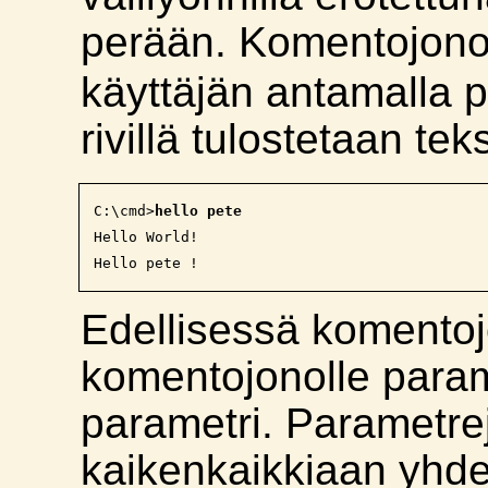
perään. Komentojon
käyttäjän antamalla pa
rivillä tulostetaan teks
C:\cmd>
hello pete
Hello World!

Edellisessä komentojo
komentojonolle param
parametri. Parametrej
kaikenkaikkiaan yhd