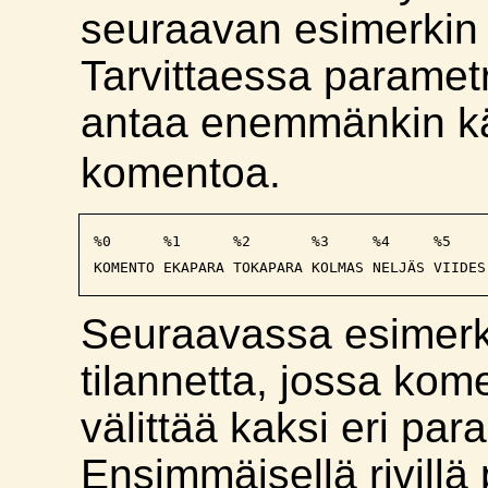
seuraavan esimerkin 
Tarvittaessa parametr
antaa enemmänkin k
komentoa.
%0      %1      %2       %3     %4     %5    
Seuraavassa esimerki
tilannetta, jossa kom
välittää kaksi eri par
Ensimmäisellä rivillä