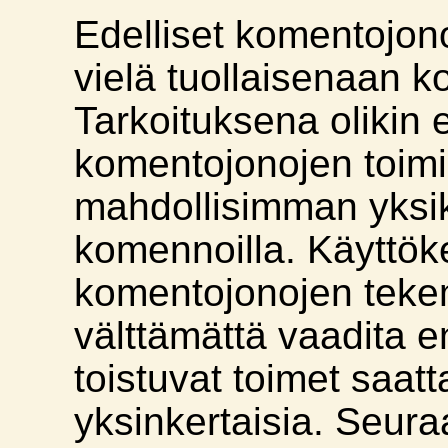
Edelliset komentojono
vielä tuollaisenaan k
Tarkoituksena olikin e
komentojonojen toim
mahdollisimman yksike
komennoilla. Käyttök
komentojonojen teke
välttämättä vaadita 
toistuvat toimet saatt
yksinkertaisia. Seura