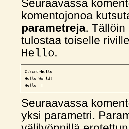
Seuraavassa komento
komentojonoa kutsu
parametreja
. Tällöi
tulostaa toiselle rivi
.
Hello
C:\cmd>
hello
Hello World!

Seuraavassa komento
yksi parametri. Para
välilyönnillä erotett