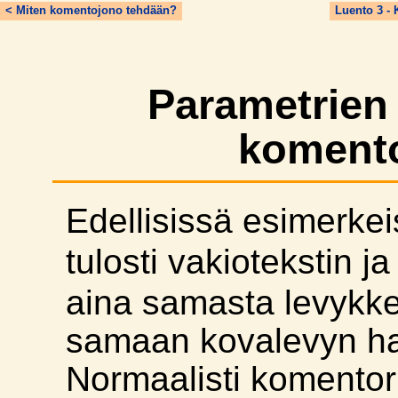
< Miten komentojono tehdään?
Luento 3 -
Parametrien 
koment
Edellisissä esimerke
tulosti vakiotekstin j
aina samasta levykk
samaan kovalevyn h
Normaalisti komentor