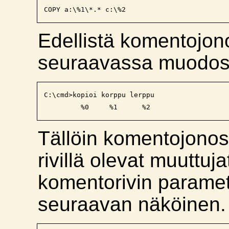
Edellistä komentojon
seuraavassa muodos
C:\cmd>kopioi korppu lerppu

Tällöin komentojonoss
rivillä olevat muuttuj
komentorivin parametre
seuraavan näköinen.