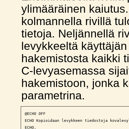
ylimääräinen kaiutus. 
kolmannella rivillä tu
tietoja. Neljännellä ri
levykkeeltä käyttäjä
hakemistosta kaikki t
C-levyasemassa sija
hakemistoon, jonka k
parametrina.
@ECHO OFF

ECHO Kopioidaan levykkeen tiedostoja kovalevyl
ECHO.
