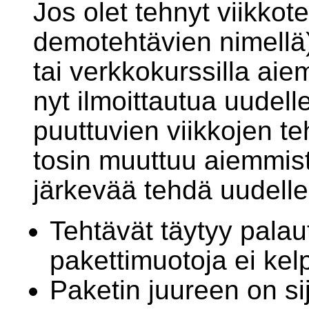
Jos olet tehnyt viikkote
demotehtävien nimellä)
tai verkkokurssilla aie
nyt ilmoittautua uudelle
puuttuvien viikkojen te
tosin muuttuu aiemmista
järkevää tehdä uudellee
Tehtävät täytyy palau
pakettimuotoja ei kel
Paketin juureen on si