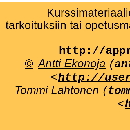
Kurssimateriaali
tarkoituksiin tai opetus
http://app
©
Antti Ekonoja
(
an
<
http://use
Tommi Lahtonen
(
tom
<