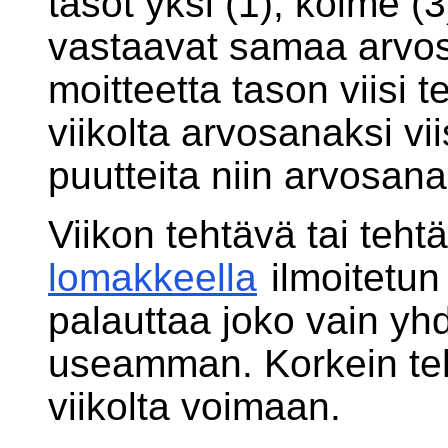
tasot yksi (1), kolme (3)
vastaavat samaa arvos
moitteetta tason viisi 
viikolta arvosanaksi vi
puutteita niin arvosan
Viikon tehtävä tai teh
lomakkeella
ilmoitetun
palauttaa joko vain yh
useamman. Korkein te
viikolta voimaan.