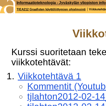
Informaatioteknologia - Jyväskylän yliopiston inf
TIEA212 Graafisten käyttöliittymien ohjelmointi
Viikkotehtä
Viikko
Kurssi suoritetaan tek
viikkotehtävät:
Viikkotehtävä 1
Kommentit (Youtub
tjlahton2012-02-1