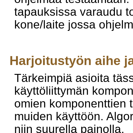
tapauksissa varaudu to
kone/laite jossa ohjelma
Harjoitustyön aihe ja
Tärkeimpiä asioita täs
käyttöliittymän kompone
omien komponenttien t
muiden käyttöön. Algori
niin suurella painolla.