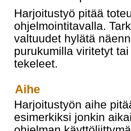
Harjoitustyö pitää toteu
ohjelmointitavalla. Tark
valtuudet hylätä näenn
purukumilla viritetyt ta
tekeleet.
Aihe
Harjoitustyön aihe pitää
esimerkiksi jonkin aik
ohjelman käyttöliitty