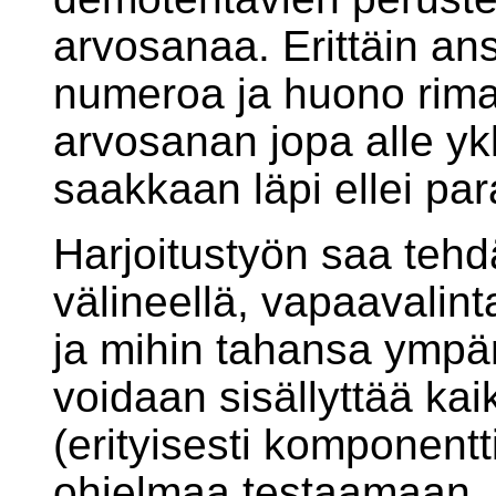
arvosanaa. Erittäin an
numeroa ja huono riman
arvosanan jopa alle yk
saakkaan läpi ellei par
Harjoitustyön saa teh
välineellä, vapaavalinta
ja mihin tahansa ympä
voidaan sisällyttää kai
(erityisesti komponentt
ohjelmaa testaamaan. 