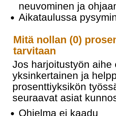
neuvominen ja ohjaa
Aikataulussa pysymi
Mitä nollan (0) pros
tarvitaan
Jos harjoitustyön aihe 
yksinkertainen ja helpp
prosenttiyksikön työssä
seuraavat asiat kunno
Ohjelma ei kaadu