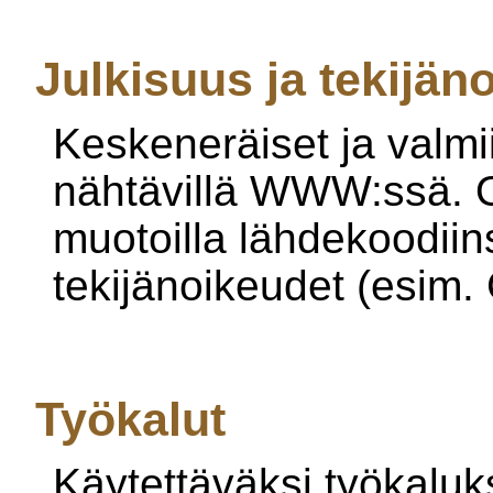
Julkisuus ja tekijän
Keskeneräiset ja valmii
nähtävillä WWW:ssä. O
muotoilla lähdekoodii
tekijänoikeudet (esim.
Työkalut
Käytettäväksi työkaluks