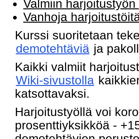
Valmiin harjoitustyön
Vanhoja harjoitustöit
Kurssi suoritetaan teke
demotehtäviä
ja pakoll
Kaikki valmiit harjoitus
Wiki-sivustolla
kaikkie
katsottavaksi.
Harjoitustyöllä voi koro
prosenttiyksikköä - +1
demotehtävien peruste