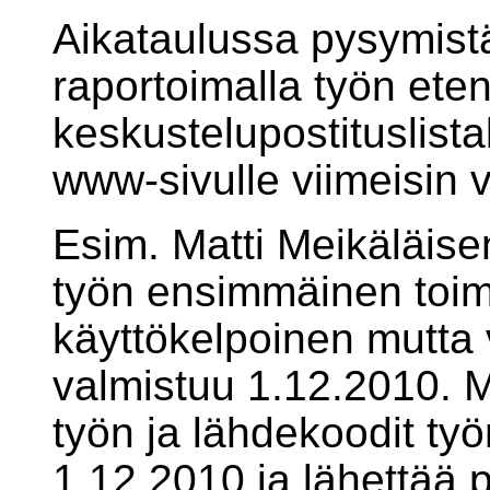
Aikataulussa pysymist
raportoimalla työn ete
keskustelupostituslistal
www-sivulle viimeisin v
Esim. Matti Meikäläis
työn ensimmäinen toimi
käyttökelpoinen mutta 
valmistuu 1.12.2010. M
työn ja lähdekoodit ty
1.12.2010 ja lähettää po