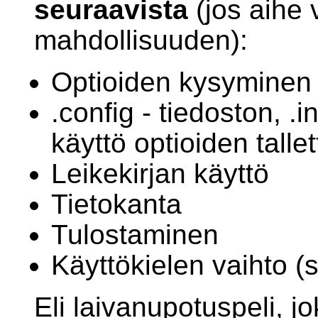
seuraavista
(jos aihe 
mahdollisuuden):
Optioiden kysyminen 
.config - tiedoston, .i
käyttö optioiden tall
Leikekirjan käyttö
Tietokanta
Tulostaminen
Käyttökielen vaihto (
Eli laivanupotuspeli, j