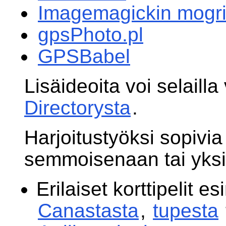
Imagemagickin mogrif
gpsPhoto.pl
GPSBabel
Lisäideoita voi selaill
Directorysta
.
Harjoitustyöksi sopivia 
semmoisenaan tai yksin
Erilaiset korttipelit e
Canastasta
,
tupesta