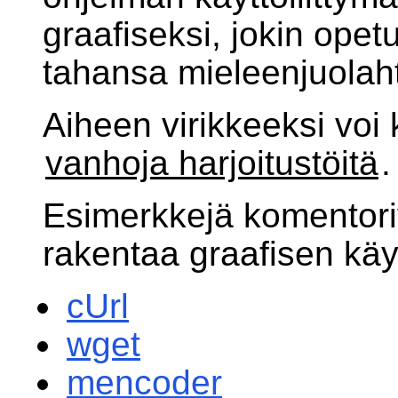
graafiseksi, jokin opet
tahansa mieleenjuolaht
Aiheen virikkeeksi vo
vanhoja harjoitustöitä
.
Esimerkkejä komentoriv
rakentaa graafisen käyt
cUrl
wget
mencoder