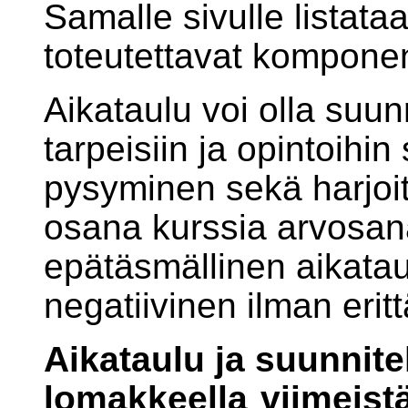
Samalle sivulle listata
toteutettavat komponen
Aikataulu voi olla suun
tarpeisiin ja opintoihin 
pysyminen sekä harjoit
osana kurssia arvosana
epätäsmällinen aikatau
negatiivinen ilman eritt
Aikataulu ja suunnit
lomakkeella
viimeistä