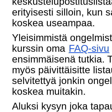
keskustelupostituslist
erityisesti silloin, ku
koskea useampaa.
Yleisimmistä ongelmis
kurssin oma
FAQ-sivu
ensimmäisenä tutkia. To
myös päivittäisitte list
selvitettyä jonkin onge
koskea muitakin.
Aluksi kysyn joka tapa