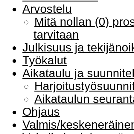
Arvostelu
Mitä nollan (0) pr
tarvitaan
Julkisuus ja tekijäno
Työkalut
Aikataulu ja suunnit
Harjoitustyösuunni
Aikataulun seurant
Ohjaus
Valmis/keskeneräine