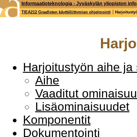
Informaatioteknologia - Jyväskylän yliopiston inf
TIEA212 Graafisten käyttöliittymien ohjelmointi
Harjoitusty
Harjo
Harjoitustyön aihe ja 
Aihe
Vaaditut ominaisuu
Lisäominaisuudet
Komponentit
Dokumentointi