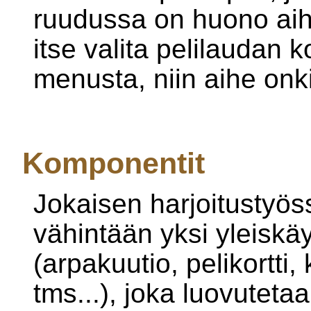
ruudussa on huono aihe
itse valita pelilaudan k
menusta, niin aihe onk
Komponentit
Jokaisen harjoitustyös
vähintään yksi yleiskä
(arpakuutio, pelikortti, 
tms...), joka luovuteta