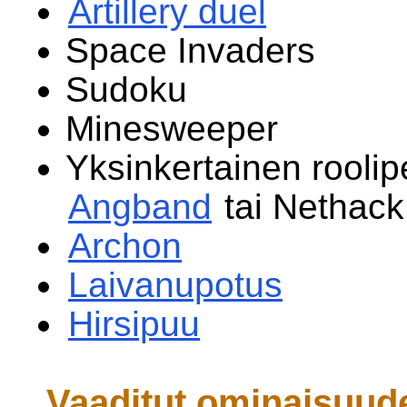
Artillery duel
Space Invaders
Sudoku
Minesweeper
Yksinkertainen rooli
Angband
tai Nethack
Archon
Laivanupotus
Hirsipuu
Vaaditut ominaisuud