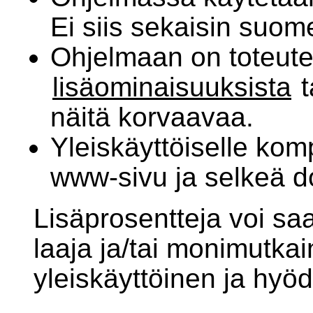
Ei siis sekaisin suom
Ohjelmaan on toteutet
lisäominaisuuksista
t
näitä korvaavaa.
Yleiskäyttöiselle kom
www-sivu ja selkeä 
Lisäprosentteja voi sa
laaja ja/tai monimutkai
yleiskäyttöinen ja hyö