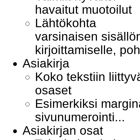
havaitut muotoilut
Lähtökohta
varsinaisen sisällö
kirjoittamiselle, poh
Asiakirja
Koko tekstiin liitty
osaset
Esimerkiksi margina
sivunumerointi...
Asiakirjan osat