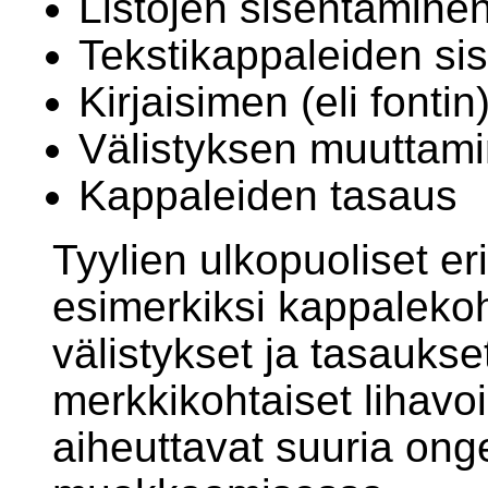
Listojen sisentämine
Tekstikappaleiden si
Kirjaisimen (eli font
Välistyksen muuttam
Kappaleiden tasaus
Tyylien ulkopuoliset eri
esimerkiksi kappalekoh
välistykset ja tasaukse
merkkikohtaiset lihavoin
aiheuttavat suuria on