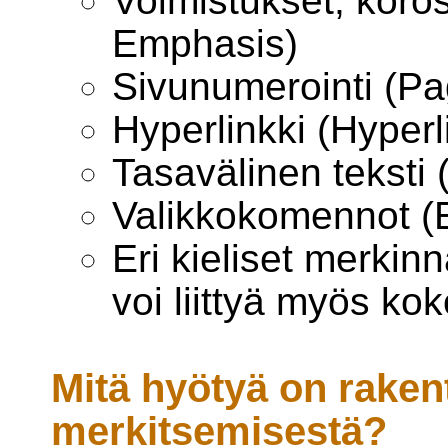
Voimistukset, koros
Emphasis)
Sivunumerointi (P
Hyperlinkki (Hyperl
Tasavälinen tekst
Valikkokomennot (Ei
Eri kieliset merkinn
voi liittyä myös k
Mitä hyötyä on raken
merkitsemisestä?