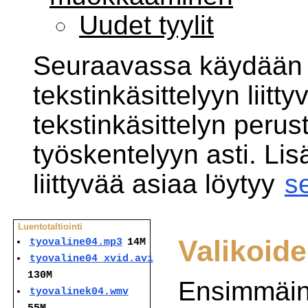
Uudet tyylit
Seuraavassa käydään 
tekstinkäsittelyyn liitty
tekstinkäsittelyn peru
työskentelyyn asti. Lis
liittyvää asiaa löytyy
s
Luentotaltiointi
Valikoide
tyovaline04.mp3
14M
tyovaline04_xvid.avi
130M
Ensimmäin
tyovalinek04.wmv
55M