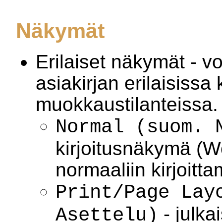
Näkymät
Erilaiset näkymät - v
asiakirjan erilaisissa k
muokkaustilanteissa.
Normal (suom. 
kirjoitusnäkymä (Wo
normaaliin kirjoitt
Print/Page Lay
- julk
Asettelu)