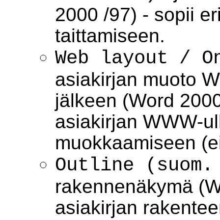
2000 /97) - sopii er
taittamiseen.
Web layout / O
asiakirjan muoto 
jälkeen (Word 2000 
asiakirjan WWW-u
muokkaamiseen (ei
Outline (suom.
rakennenäkymä (Wor
asiakirjan rakent