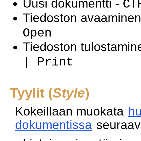
Uusi dokumentti -
CT
Tiedoston avaaminen
Open
Tiedoston tulostamin
| Print
Tyylit (
Style
)
Kokeillaan muokata
hu
dokumentissa
seuraavi