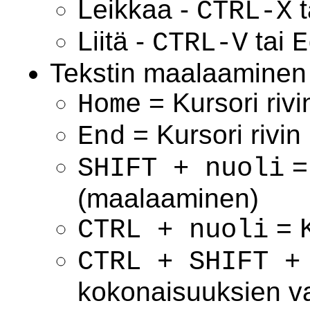
Leikkaa -
t
CTRL-X
Liitä -
tai
CTRL-V
E
Tekstin maalaaminen
= Kursori rivi
Home
= Kursori rivin
End
=
SHIFT + nuoli
(maalaaminen)
= K
CTRL + nuoli
CTRL + SHIFT +
kokonaisuuksien v