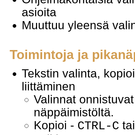
asioita
Muuttuu yleensä vali
Toimintoja ja pikan
Tekstin valinta, kopio
liittäminen
Valinnat onnistuvat 
näppäimistöltä.
Kopioi -
ta
CTRL-C