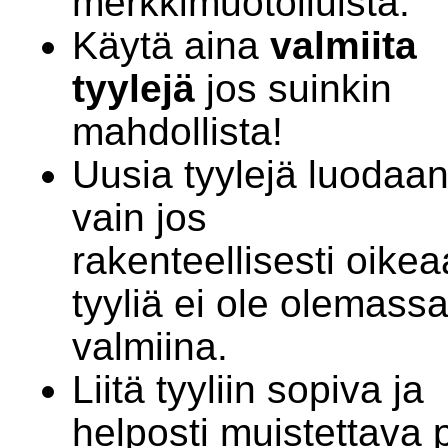
merkkimuotoiluista.
Käytä aina
valmiita
tyylejä
jos suinkin
mahdollista!
Uusia tyylejä luodaa
vain jos
rakenteellisesti oikea
tyyliä ei ole olemass
valmiina.
Liitä tyyliin sopiva ja
helposti muistettava 