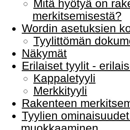
Mitä hyötyä on rak
merkitsemisestä?
Wordin asetuksien k
Tyylittömän dokum
Näkymät
Erilaiset tyylit - erila
Kappaletyyli
Merkkityyli
Rakenteen merkitsem
Tyylien ominaisuudet 
muokkaaminen