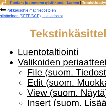
Tietokone ja tietoverkot työvälineenä
Luennot
Tekstinkäsittely
Pakkausohjelmat, tiedostojen
siirtäminen (SFTP/SCP), liitetiedostot
Tekstinkäsitte
Luentotaltiointi
Valikoiden periaattee
File (suom. Tiedos
Edit (suom. Muokk
View (suom. Näytä
Insert (suom. Lisää