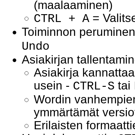
(maalaaminen)
= Valits
CTRL + A
Toiminnon peruminen
Undo
Asiakirjan tallentami
Asiakirja kannattaa 
usein -
tai
CTRL-S
Wordin vanhempien
ymmärtämät versio
Erilaisten formaatt