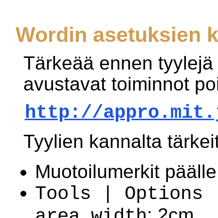
Wordin asetuksien 
Tärkeää ennen tyylejä
avustavat toiminnot poi
http://appro.mit.
Tyylien kannalta tärkei
Muotoilumerkit pääll
Tools | Options 
: 2cm.
area width