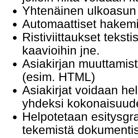
Yhtenäinen ulkoasun 
Automaattiset hakemis
Ristiviittaukset teksti
kaavioihin jne.
Asiakirjan muuttamis
(esim. HTML)
Asiakirjat voidaan h
yhdeksi kokonaisuude
Helpotetaan esitysgra
tekemistä dokumentis