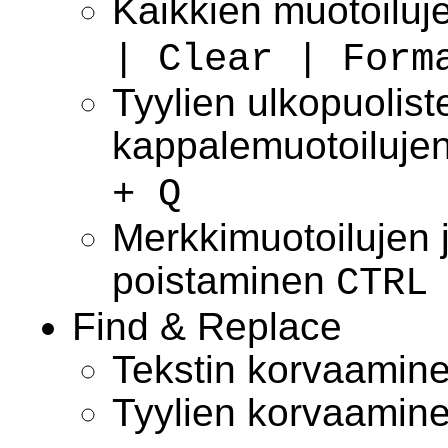
Kaikkien muotoilu
| Clear | Form
Tyylien ulkopuolist
kappalemuotoiluje
+ Q
Merkkimuotoilujen j
poistaminen
CTRL
Find & Replace
Tekstin korvaamin
Tyylien korvaamin