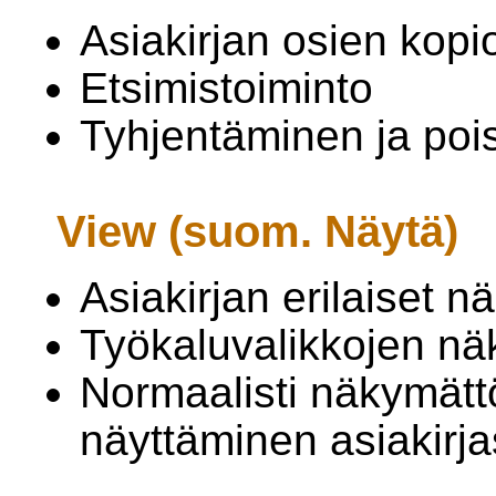
Asiakirjan osien kopi
Etsimistoiminto
Tyhjentäminen ja poi
View (suom. Näytä)
Asiakirjan erilaiset 
Työkaluvalikkojen n
Normaalisti näkymätt
näyttäminen asiakirj