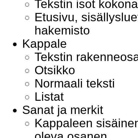
Tekstin isot kokon
Etusivu, sisällyslue
hakemisto
Kappale
Tekstin rakenneos
Otsikko
Normaali teksti
Listat
Sanat ja merkit
Kappaleen sisäinen
oleva osanen