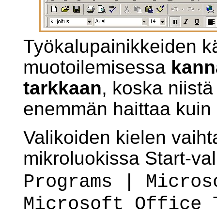
Työkalupainikkeiden kä
muotoilemisessa
kanna
tarkkaan
, koska niist
enemmän haittaa kuin 
Valikoiden kielen vaih
mikroluokissa Start-va
Programs | Micros
Microsoft Office 