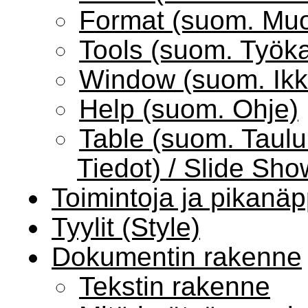
Format (suom. Muo
Tools (suom. Työka
Window (suom. Ik
Help (suom. Ohje)
Table (suom. Taulu
Tiedot) / Slide Sho
Toimintoja ja pikanä
Tyylit (Style)
Dokumentin rakenne
Tekstin rakenne