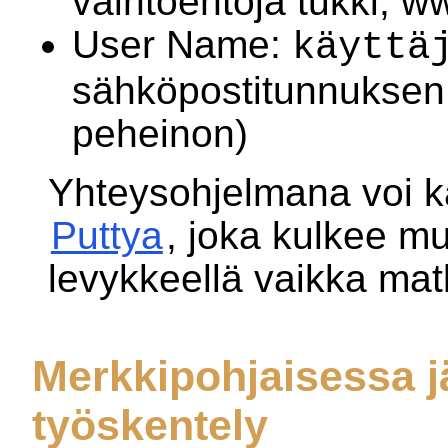
vaihtoehtoja tukki, w
User Name:
käyttä
sähköpostitunnuksen
peheinon)
Yhteysohjelmana voi k
Puttya
, joka kulkee m
levykkeellä vaikka mat
Merkkipohjaisessa j
työskentely