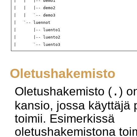
|   |   |-- demo1

|   |   |-- demo2

|   |   `-- demo3

|   `-- luennot

|       |-- luento1

|       |-- luento2

Oletushakemisto
Oletushakemisto (
) o
.
kansio, jossa käyttäjä
toimii. Esimerkissä
oletushakemistona toi