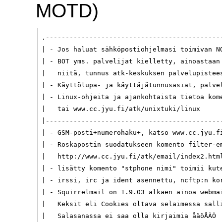
MOTD)
.---------------------------------------------
| - Jos haluat sähköpostiohjelmasi toimivan NO
| - BOT yms. palvelijat kielletty, ainoastaan 
|   niitä, tunnus atk-keskuksen palvelupistees
| - Käyttölupa- ja käyttäjätunnusasiat, palvel
| - Linux-ohjeita ja ajankohtaista tietoa kome
|   tai www.cc.jyu.fi/atk/unixtuki/linux      
|---------------------------------------------
| - GSM-posti+numerohaku+, katso www.cc.jyu.fi
| - Roskapostin suodatukseen komento filter-em
|   http://www.cc.jyu.fi/atk/email/index2.html
| - lisätty komento "stphone nimi" toimii kute
| - irssi, irc ja ident asennettu, ncftp:n kor
| - Squirrelmail on 1.9.03 alkaen ainoa webmai
|   Keksit eli Cookies oltava selaimessa salli
|   Salasanassa ei saa olla kirjaimia åäöÅÄÖ  