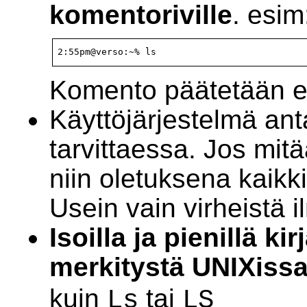
komentoriville
. esim
2:55pm@verso:~% ls
Komento päätetään en
Käyttöjärjestelmä ant
tarvittaessa. Jos mitä
niin oletuksena kaikk
Usein vain virheistä i
Isoilla ja pienillä kir
merkitystä UNIXissa
kuin
tai
Ls
LS