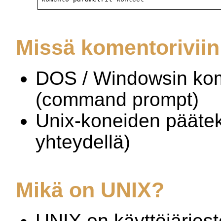
Missä komentorivii
DOS / Windowsin ko
(command prompt)
Unix-koneiden pääte
yhteydellä)
Mikä on UNIX?
UNIX on käyttöjärjest