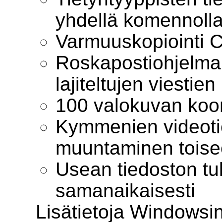
yhdellä komennoll
Varmuuskopiointi C
Roskapostiohjelma
lajiteltujen viestien
100 valokuvan koo
Kymmenien videoti
muuntaminen tois
Usean tiedoston tu
samanaikaisesti
Lisätietoja Windowsi