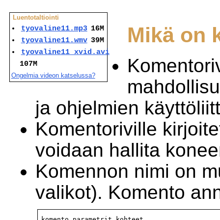
Luentotaltiointi
Mikä on 
tyovaline11.mp3
16M
tyovaline11.wmv
39M
tyovaline11_xvid.avi
Komentoriv
107M
Ongelmia videon katselussa?
mahdollisu
ja ohjelmien käyttölii
Komentoriville kirjoite
voidaan hallita konee
Komennon nimi on mui
valikot). Komento a
komento parametrit kohteet