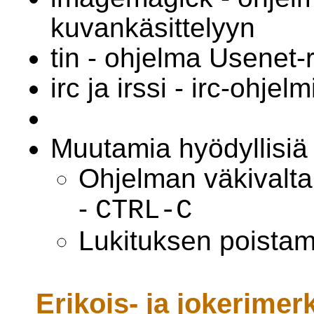
kuvankäsittelyyn
tin - ohjelma Usenet
irc ja irssi - irc-ohjelm
Muutamia hyödyllisi
Ohjelman väkivalt
-
CTRL-C
Lukituksen poista
Erikois- ja jokerimer