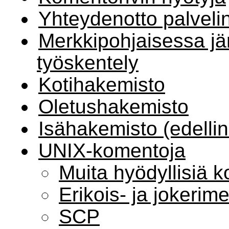
Yhteydenotto palvel
Merkkipohjaisessa jä
työskentely
Kotihakemisto
Oletushakemisto
Isähakemisto (edelli
UNIX-komentoja
Muita hyödyllisiä k
Erikois- ja jokerim
SCP