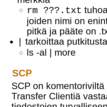
tuhoaa
rm ???.txt
joiden nimi on eni
pitkä ja pääte on .t
tarkoittaa putkitust
|
ls -al | more
SCP
SCP on komentoriviltä 
Transfer Clientiä vast
tiedostojen turvalliseen