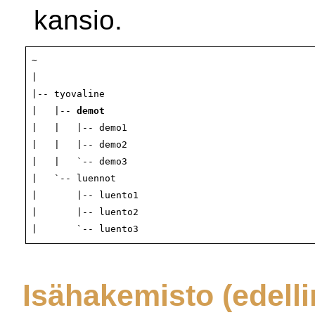
kansio.
~

|

|-- tyovaline

|   |-- 
demot
|   |   |-- demo1

|   |   |-- demo2

|   |   `-- demo3

|   `-- luennot

|       |-- luento1

|       |-- luento2

Isähakemisto (edell