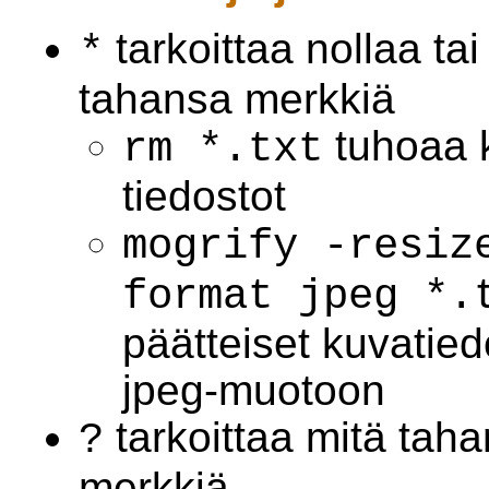
tarkoittaa nollaa t
*
tahansa merkkiä
tuhoaa k
rm *.txt
tiedostot
mogrify -resiz
format jpeg *.
päätteiset kuvatie
jpeg-muotoon
tarkoittaa mitä taha
?
merkkiä