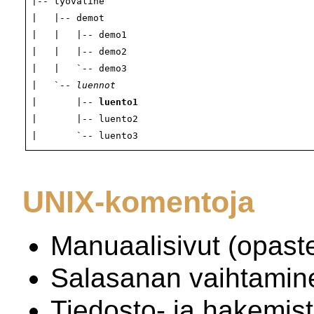
|-- tyovaline

|   |-- demot

|   |   |-- demo1

|   |   |-- demo2

|   |   `-- demo3

|   `-- 
luennot
|       |-- 
luento1
|       |-- luento2

UNIX-komentoja
Manuaalisivut (opast
Salasanan vaihtamin
Tiedosto- ja hakemist