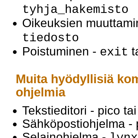
tyhja_hakemisto
Oikeuksien muuttami
tiedosto
Poistuminen -
t
exit
Muita hyödyllisiä kom
ohjelmia
Tekstieditori - pico ta
Sähköpostiohjelma - 
Selainohjelma -
lynx