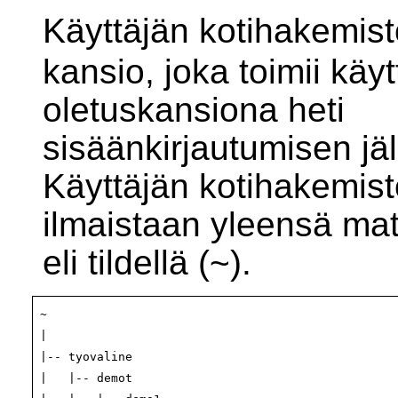
Käyttäjän kotihakemist
kansio, joka toimii käyt
oletuskansiona heti
sisäänkirjautumisen jä
Käyttäjän kotihakemist
ilmaistaan yleensä mat
eli tildellä (~).
~
|

|-- tyovaline

|   |-- demot
