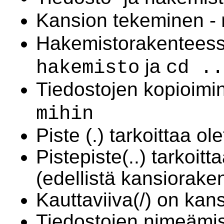
Kansion tekeminen -
Hakemistorakenteess
ja
hakemisto
cd ..
Tiedostojen kopioimi
mihin
Piste (.) tarkoittaa o
Pistepiste(..) tarkoit
(edellistä kansiorake
Kauttaviiva(/) on kans
Tiedostojen nimeäm