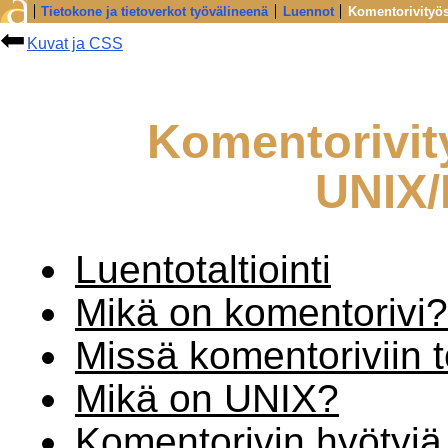
Tietokone ja tietoverkot työvälineenä
Luennot
Komentorivityös
Kuvat ja CSS
Komentorivit
UNIX
Luentotaltiointi
Mikä on komentorivi?
Missä komentoriviin 
Mikä on UNIX?
Komentorivin hyötyjä