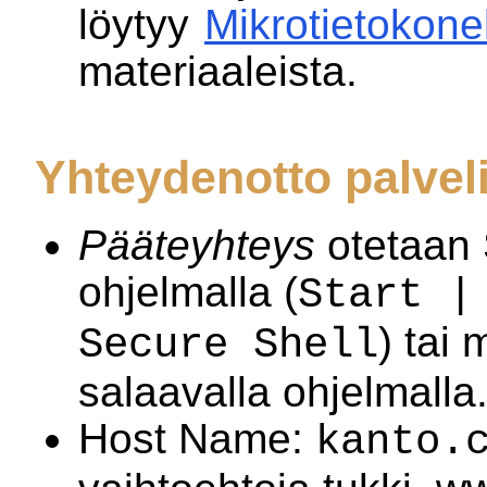
löytyy
Mikrotietokonel
materiaaleista.
Yhteydenotto palve
Pääteyhteys
otetaan 
ohjelmalla (
Start |
) tai
Secure Shell
salaavalla ohjelmalla
Host Name:
kanto.