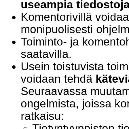
useampia tiedostoja
Komentorivillä voidaa
monipuolisesti ohjelm
Toiminto- ja komentoh
saatavilla.
Usein toistuvista toi
voidaan tehdä
kätev
Seuraavassa muutam
ongelmista, joissa ko
ratkaisu:
Tietyntyyppisten ti