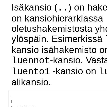
Isäkansio (
) on hake
..
on kansiohierarkiassa
oletushakemistosta yh
ylöspäin. Esimerkissä
kansio isähakemisto o
-kansio. Vast
luennot
-kansio on
luento1
l
alikansio.
~

|
