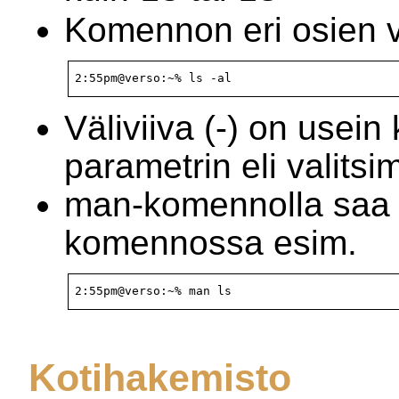
Komennon eri osien väl
2:55pm@verso:~% ls -al
Väliviiva (-) on usein
parametrin eli valits
man-komennolla saa 
komennossa esim.
2:55pm@verso:~% man ls
Kotihakemisto