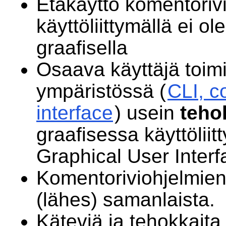
Etäkäyttö komentorivi
käyttöliittymällä ei o
graafisella
Osaava käyttäjä toim
ympäristössä (
CLI, c
interface
) usein
teh
graafisessa käyttölii
Graphical User Interf
Komentoriviohjelmien
(lähes) samanlaista.
Käteviä ja tehokkait