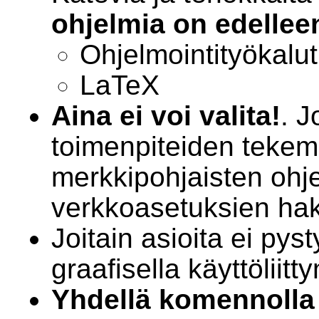
ohjelmia on edellee
Ohjelmointityökalut
LaTeX
Aina ei voi valita!
. J
toimenpiteiden tekemi
merkkipohjaisten ohje
verkkoasetuksien hak
Joitain asioita ei py
graafisella käyttöliitt
Yhdellä komennolla 