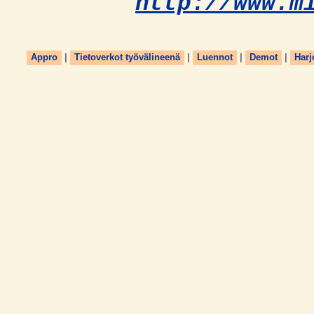
http://www.m
Appro
|
Tietoverkot työvälineenä
|
Luennot
|
Demot
|
Harj