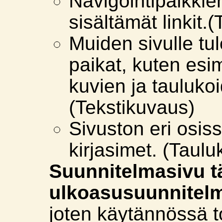
Navigointipalkkien
sisältämät linkit.
Muiden sivulle tu
paikat, kuten esim
kuvien ja tauluko
(Tekstikuvaus)
Sivuston eri osiss
kirjasimet. (Taulu
Suunnitelmasivu tä
ulkoasusuunnitel
joten käytännössä t