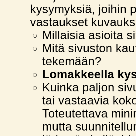
kysymyksiä, joihin pi
vastaukset kuvauks
Millaisia asioita s
Mitä sivuston kau
tekemään?
Lomakkeella kys
Kuinka paljon sivu
tai vastaavia kok
Toteutettava min
mutta suunnitellun