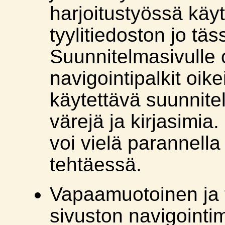
harjoitustyössä käy
tyylitiedoston jo tä
Suunnitelmasivulle o
navigointipalkit oike
käytettävä suunnite
värejä ja kirjasimia
voi vielä parannella 
tehtäessä.
Vapaamuotoinen ja 
sivuston navigointi