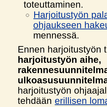
toteuttaminen.
Harjoitustyön pal
ohjaukseen hake
mennessä.
Ennen harjoitustyön t
harjoitustyön aihe,
rakennesuunnitelma
ulkoasusuunnitelma
harjoitustyön ohjaaja
tehdään
erillisen lo