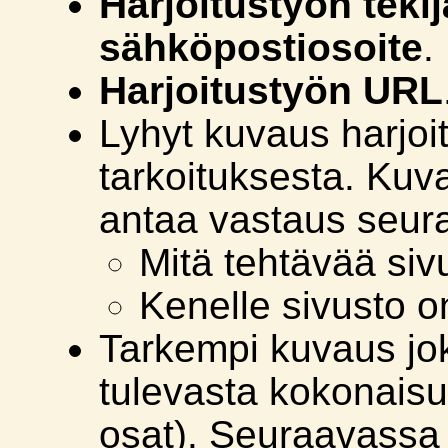
Harjoitustyön tekij
sähköpostiosoite
.
Harjoitustyön URL
Lyhyt kuvaus harjoi
tarkoituksesta. Kuv
antaa vastaus seura
Mitä tehtävää siv
Kenelle sivusto on
Tarkempi kuvaus jok
tulevasta kokonaisu
osat). Seuraavassa