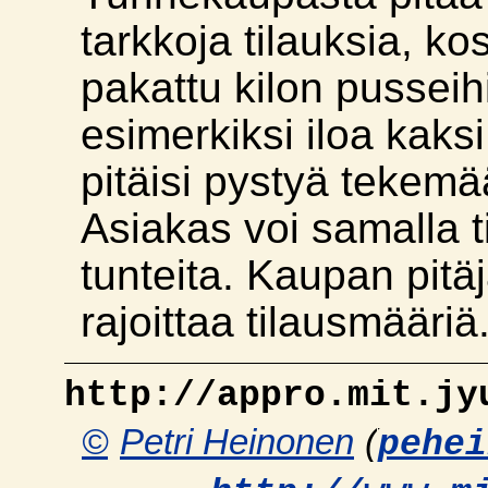
tarkkoja tilauksia, ko
pakattu kilon pusseih
esimerkiksi iloa kaksi
pitäisi pystyä tekemää
Asiakas voi samalla 
tunteita. Kaupan pitä
rajoittaa tilausmääriä
http://appro.mit.jy
©
Petri Heinonen
(
pehei