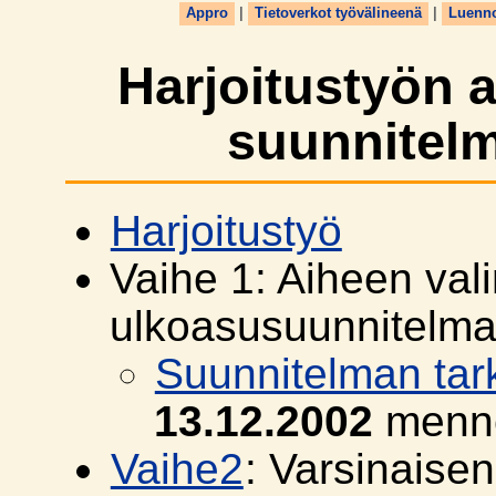
Appro
|
Tietoverkot työvälineenä
|
Luenn
Harjoitustyön a
suunnitelm
Harjoitustyö
Vaihe 1: Aiheen val
ulkoasusuunnitelma
Suunnitelman tar
13.12.2002
menn
Vaihe2
: Varsinaisen