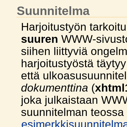
Suunnitelma
Harjoitustyön tarkoi
suuren
WWW-sivusto
siihen liittyviä ongelm
harjoitustyöstä täyty
että ulkoasusuunnit
dokumenttina
(
xhtml1
joka julkaistaan WW
suunnitelman teossa 
esimerkkisuunnitelm