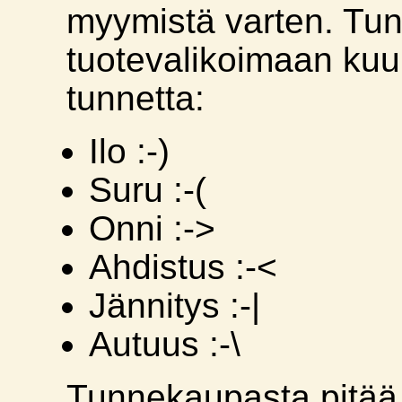
myymistä varten. Tu
tuotevalikoimaan kuul
tunnetta:
Ilo :-)
Suru :-(
Onni :->
Ahdistus :-<
Jännitys :-|
Autuus :-\
Tunnekaupasta pitää