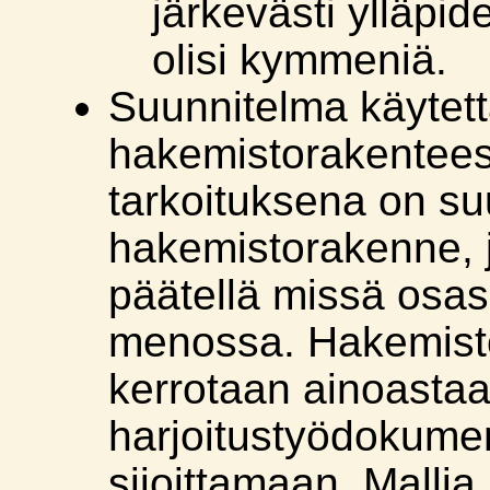
järkevästi ylläpid
olisi kymmeniä.
Suunnitelma käytet
hakemistorakentees
tarkoituksena on suu
hakemistorakenne, 
päätellä missä osas
menossa. Hakemist
kerrotaan ainoasta
harjoitustyödokumen
sijoittamaan. Malli