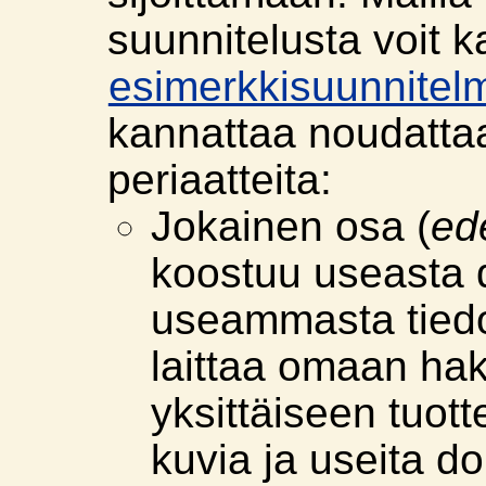
suunnitelusta voit k
esimerkkisuunnitel
kannattaa noudatta
periaatteita:
Jokainen osa (
ed
koostuu useasta 
useammasta tiedo
laittaa omaan ha
yksittäiseen tuott
kuvia ja useita d