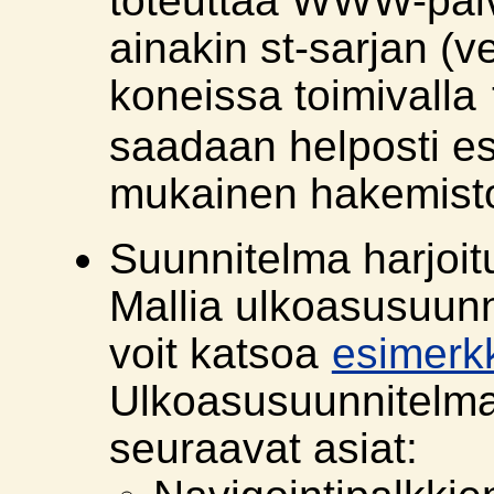
toteuttaa WWW-palve
ainakin st-sarjan (ve
koneissa toimivalla
saadaan helposti e
mukainen hakemist
Suunnitelma harjoit
Mallia ulkoasusuun
voit katsoa
esimerk
Ulkoasusuunnitelmas
seuraavat asiat: