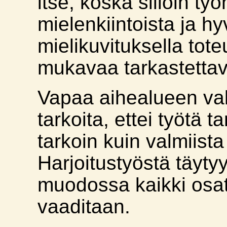
itse, koska silloin t
mielenkiintoista ja hy
mielikuvituksella tote
mukavaa tarkastetta
Vapaa aihealueen val
tarkoita, ettei työtä t
tarkoin kuin valmiista
Harjoitustyöstä täyty
muodossa kaikki osat, 
vaaditaan.