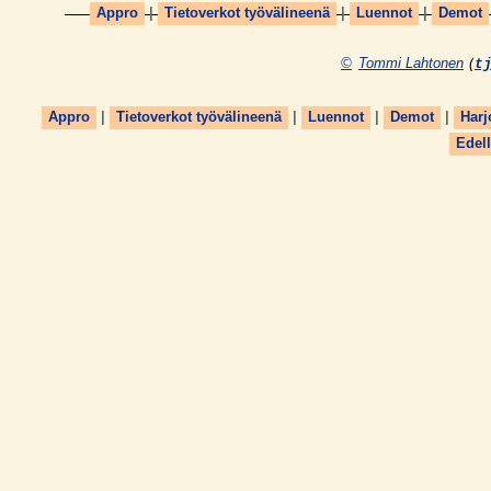
Appro
|
Tietoverkot työvälineenä
|
Luennot
|
Demot
©
Tommi Lahtonen
(
t
Appro
|
Tietoverkot työvälineenä
|
Luennot
|
Demot
|
Harj
Edel