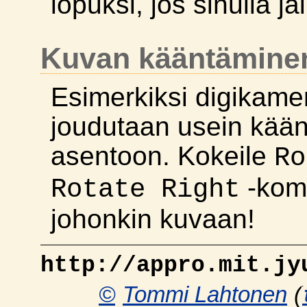
lopuksi, jos sinulla jä
Kuvan kääntämine
Esimerkiksi digikamer
joudutaan usein kää
asentoon. Kokeile
Ro
-kome
Rotate Right
johonkin kuvaan!
http://appro.mit.jy
©
Tommi Lahtonen
(