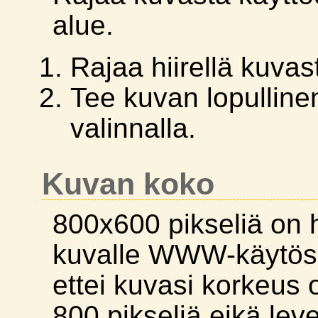
alue.
Rajaa hiirellä kuva
Tee kuvan lopulline
valinnalla.
Kuvan koko
800x600 pikseliä on
kuvalle WWW-käytöss
ettei kuvasi korkeus 
800 pikseliä eikä leve