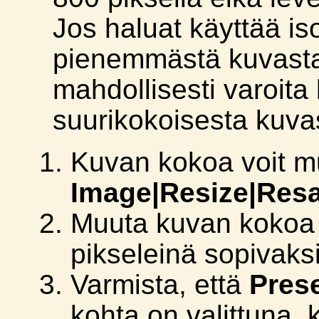
Jos haluat käyttää is
pienemmästä kuvasta 
mahdollisesti varoita
suurikokoisesta kuva
Kuvan kokoa voit mu
Image|Resize|Res
Muuta kuvan kokoa j
pikseleinä sopivaks
Varmista, että
Prese
kohta on valittuna,