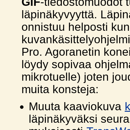
GIF
-tiedostomuodot 
läpinäkyvyyttä. Läpi
onnistuu helposti kunn
kuvankäsittelyohjelmi
Pro. Agoranetin konei
löydy sopivaa ohjelma
mikrotuelle) joten j
muita konsteja:
Muuta kaaviokuva
k
läpinäkyväksi seura