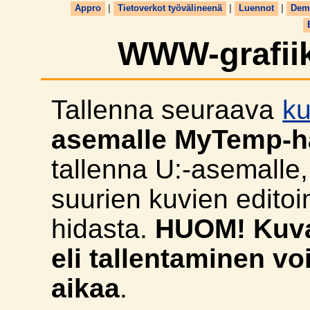
Appro
|
Tietoverkot työvälineenä
|
Luennot
|
Dem
WWW-grafiik
Tallenna seuraava
k
asemalle MyTemp-h
tallenna U:-asemalle,
suurien kuvien edito
hidasta.
HUOM! Kuva 
eli tallentaminen vo
aikaa
.