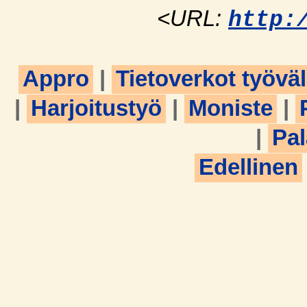
<URL:
http:
Appro
|
Tietoverkot työvä
|
Harjoitustyö
|
Moniste
|
|
Pal
Edellinen