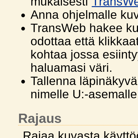
mukaisesti
TransW
Anna ohjelmalle kuv
TransWeb hakee kuv
odottaa että klikkaa
kohtaa jossa esiint
haluamasi väri.
Tallenna läpinäkyvä
nimelle U:-asemalle
Rajaus
Rajaa kuvasta käyttö