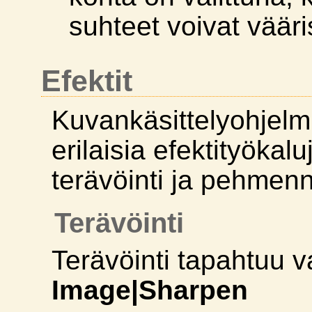
suhteet voivat vääri
Efektit
Kuvankäsittelyohjelm
erilaisia efektityökal
terävöinti ja pehmen
Terävöinti
Terävöinti tapahtuu v
Image|Sharpen