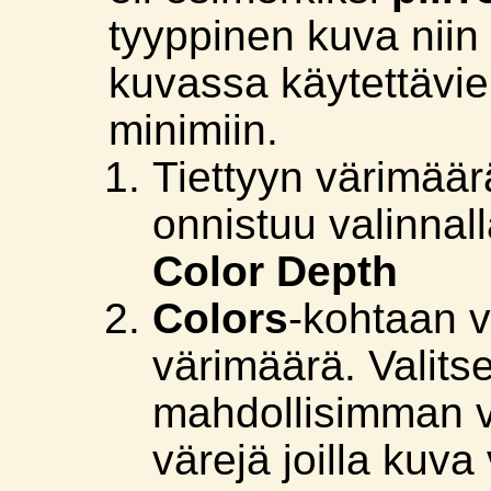
tyyppinen kuva niin
kuvassa käytettävi
minimiin.
Tiettyyn värimää
onnistuu valinnal
Color Depth
Colors
-kohtaan v
värimäärä. Valits
mahdollisimman 
värejä joilla kuva