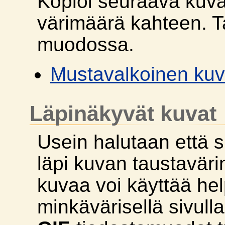
Kopioi seuraava kuv
värimäärä kahteen. Ta
muodossa.
Mustavalkoinen ku
Läpinäkyvät kuvat
Usein halutaan että s
läpi kuvan taustavärin
kuvaa voi käyttää hel
minkävärisellä sivull