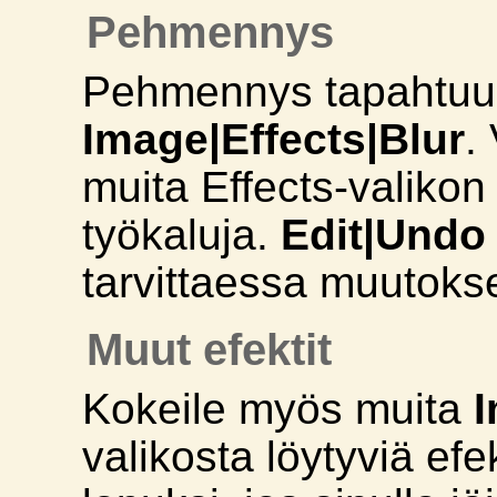
Pehmennys
Pehmennys tapahtuu 
Image|Effects|Blur
.
muita Effects-valikon 
työkaluja.
Edit|Undo
tarvittaessa muutokse
Muut efektit
Kokeile myös muita
I
valikosta löytyviä ef