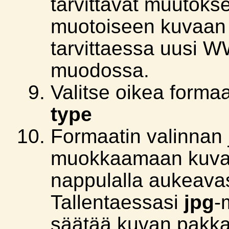
tarvittavat muutoks
muotoiseen kuvaan j
tarvittaessa uusi 
muodossa.
Valitse oikea forma
type
Formaatin valinnan 
muokkaamaan kuva
nappulalla aukeavas
Tallentaessasi
jpg
-
säätää kuvan pakk