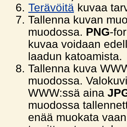
Terävöitä
kuvaa tarv
Tallenna kuvan muo
muodossa.
PNG
-fo
kuvaa voidaan edel
laadun katoamista.
Tallenna kuva WWW
muodossa. Valokuvi
WWW:ssä aina
JP
muodossa tallennet
enää muokata vaa