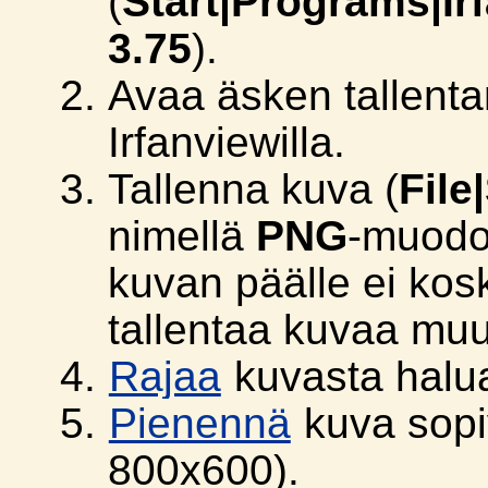
(
Start|Programs|Ir
3.75
).
Avaa äsken tallent
Irfanviewilla.
Tallenna kuva (
File
nimellä
PNG
-muodo
kuvan päälle ei ko
tallentaa kuvaa muu
Rajaa
kuvasta halu
Pienennä
kuva sopi
800x600).