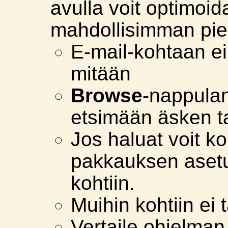
avulla voit optimoi
mahdollisimman pie
E-mail-kohtaan ei 
mitään
Browse
-nappulan
etsimään äsken t
Jos haluat voit k
pakkauksen aset
kohtiin.
Muihin kohtiin ei 
Vertaile ohjelman