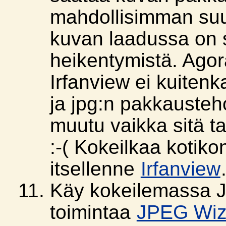
mahdollisimman suur
kuvan laadussa on 
heikentymistä. Agor
Irfanview ei kuitenka
ja jpg:n pakkausteh
muutu vaikka sitä ta
:-( Kokeilkaa kotik
itsellenne
Irfanview
Käy kokeilemassa 
toimintaa
JPEG Wiz