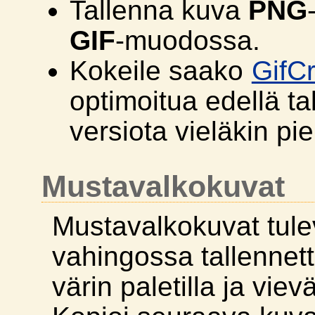
Tallenna kuva
PNG
GIF
-muodossa.
Kokeile saako
GifC
optimoitua edellä t
versiota vieläkin p
Mustavalkokuvat
Mustavalkokuvat tule
vahingossa tallennet
värin paletilla ja viev