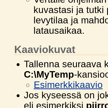
kuvastasi ja tutki
levytilaa ja mah
latausaikaa.
Kaaviokuvat
Tallenna seuraava 
C:\MyTemp
-kansio
Esimerkkikaavio
Jos kyseessä on jo
eli esimerkiksi
piirr