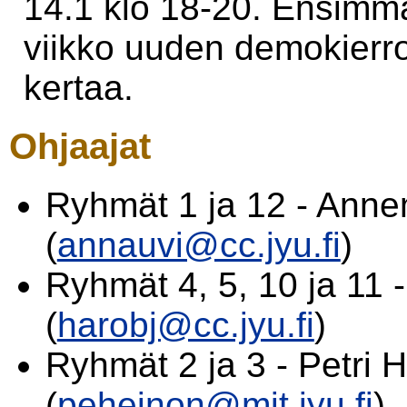
14.1 klo 18-20. Ensimmä
viikko uuden demokier
kertaa.
Ohjaajat
Ryhmät 1 ja 12 - Anne
(
annauvi@cc.jyu.fi
)
Ryhmät 4, 5, 10 ja 11 
(
harobj@cc.jyu.fi
)
Ryhmät 2 ja 3 - Petri 
(
peheinon@mit.jyu.fi
)