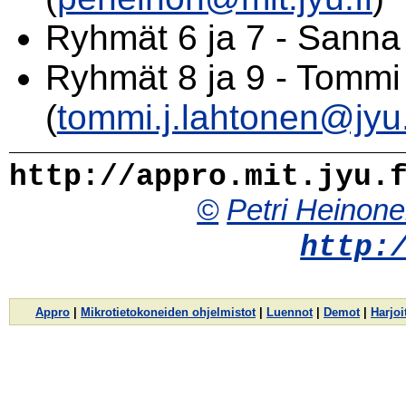
Ryhmät 6 ja 7 - Sanna 
Ryhmät 8 ja 9 - Tommi
(
tommi.j.lahtonen@jyu.
http://appro.mit.jyu.
©
Petri Heinon
http:
Appro
|
Mikrotietokoneiden ohjelmistot
|
Luennot
|
Demot
|
Harjoi