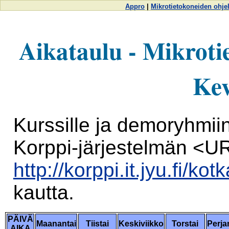
Appro
|
Mikrotietokoneiden ohje
Aikataulu - Mikroti
Kev
Kurssille ja demoryhmii
Korppi-järjestelmän <U
http://korppi.it.jyu.fi/ko
kautta.
PÄIVÄ
Maanantai
Tiistai
Keskiviikko
Torstai
Perja
AIKA