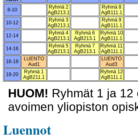
Ryhmä 2
Ryhmä 8
8-10
AgB213.1
AgB111.1
Ryhmä 3
Ryhmä 9
10-12
AgB213.1
AgB111.1
Ryhmä 4
Ryhmä 6
Ryhmä 10
12-14
AgB213.1
AgB213.1
AgB111.1
Ryhmä 5
Ryhmä 7
Ryhmä 11
14-16
AgB213.1
AgB213.1
AgB111.1
LUENTO
LUENTO
16-18
Aud1
Aud3
Ryhmä 1
Ryhmä 12
18-20
AgB211.1
AgB111.1
HUOM!
Ryhmät 1 ja 12 on
avoimen yliopiston opiske
Luennot