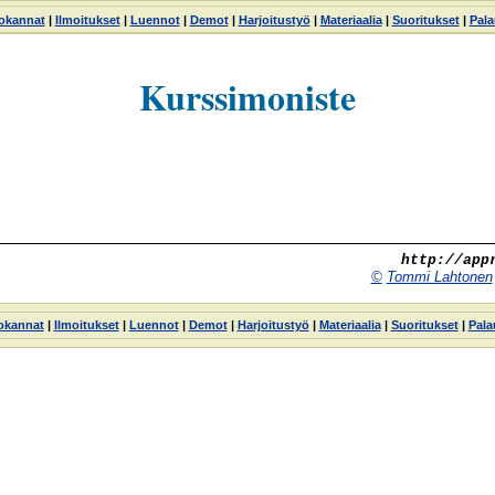
tokannat
|
Ilmoitukset
|
Luennot
|
Demot
|
Harjoitustyö
|
Materiaalia
|
Suoritukset
|
Pala
Kurssimoniste
http://app
©
Tommi Lahtonen
okannat
|
Ilmoitukset
|
Luennot
|
Demot
|
Harjoitustyö
|
Materiaalia
|
Suoritukset
|
Pala