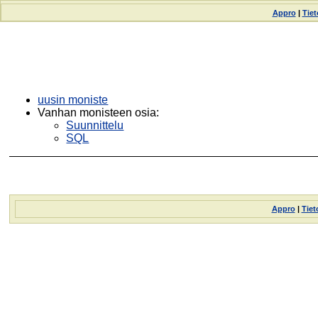
Appro
|
Tie
uusin moniste
Vanhan monisteen osia:
Suunnittelu
SQL
Appro
|
Tiet