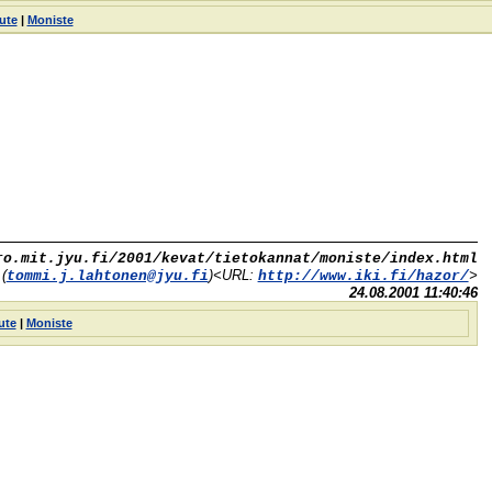
ute
|
Moniste
ro.mit.jyu.fi/2001/kevat/tietokannat/moniste/index.html
(
)<URL:
>
tommi.j.lahtonen@jyu.fi
http://www.iki.fi/hazor/
24.08.2001 11:40:46
ute
|
Moniste