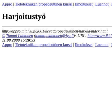
Appro
|
Tietotekniikan propedeuttinen kurssi
|
Ilmoitukset
|
Luennot
|
Harjoitustyö
http://appro.mit.jyu.fi/2001/kevat/propedeuttinen/harkka/index.html
©
Tommi Lahtonen
(
tommi.j.lahtonen@jyu.fi
)<URL:
http://www.iki.f
11.08.2000 15:28:53
Appro
|
Tietotekniikan propedeuttinen kurssi
|
Ilmoitukset
|
Luennot
|