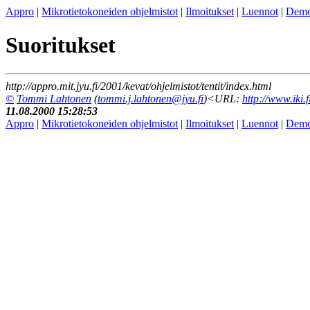
Appro
|
Mikrotietokoneiden ohjelmistot
|
Ilmoitukset
|
Luennot
|
Demo
Suoritukset
http://appro.mit.jyu.fi/2001/kevat/ohjelmistot/tentit/index.html
©
Tommi Lahtonen
(
tommi.j.lahtonen@jyu.fi
)<URL:
http://www.iki.f
11.08.2000 15:28:53
Appro
|
Mikrotietokoneiden ohjelmistot
|
Ilmoitukset
|
Luennot
|
Demo