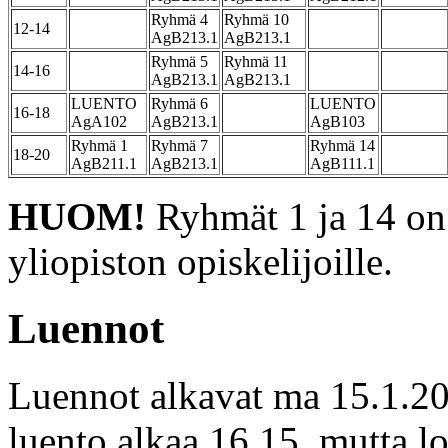
Ryhmä 4
Ryhmä 10
12-14
AgB213.1
AgB213.1
Ryhmä 5
Ryhmä 11
14-16
AgB213.1
AgB213.1
LUENTO
Ryhmä 6
LUENTO
16-18
AgA102
AgB213.1
AgB103
Ryhmä 1
Ryhmä 7
Ryhmä 14
18-20
AgB211.1
AgB213.1
AgB111.1
HUOM!
Ryhmät 1 ja 14 on t
yliopiston opiskelijoille.
Luennot
Luennot alkavat ma 15.1.2
luento alkaa 16.15, mutta lo