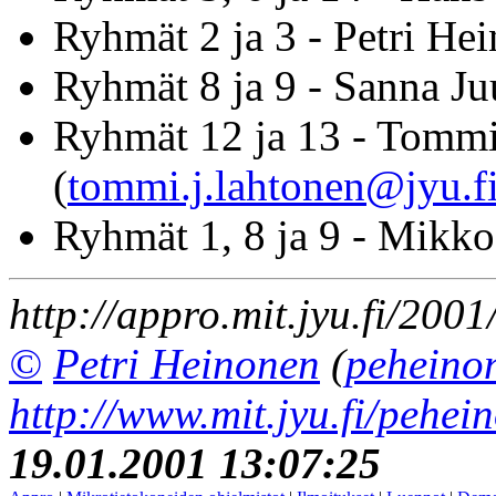
Ryhmät 2 ja 3 - Petri He
Ryhmät 8 ja 9 - Sanna Ju
Ryhmät 12 ja 13 - Tomm
(
tommi.j.lahtonen@jyu.f
Ryhmät 1, 8 ja 9 - Mikk
http://appro.mit.jyu.fi/200
©
Petri Heinonen
(
peheinon
http://www.mit.jyu.fi/pehei
19.01.2001 13:07:25