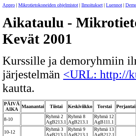
Appro
|
Mikrotietokoneiden ohjelmistot
|
Ilmoitukset
|
Luennot
|
Demo
Aikataulu - Mikrotiet
Kevät 2001
Kurssille ja demoryhmiin i
järjestelmän
<URL: http://ku
kautta.
PÄIVÄ
Maanantai
Tiistai
Keskiviikko
Torstai
Perjantai
AIKA
Ryhmä 2
Ryhmä 8
Ryhmä 12
8-10
AgB213.1
AgB213.1
AgB111.1
Ryhmä 3
Ryhmä 9
Ryhmä 13
10-12
AgB213.1
AgB213.1
AgB212.1