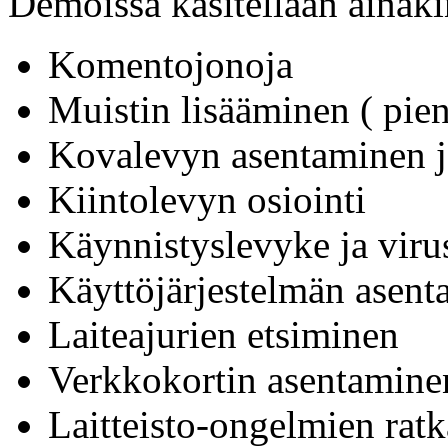
Demoissa käsitellään ainakin
Komentojonoja
Muistin lisääminen ( pie
Kovalevyn asentaminen ja
Kiintolevyn osiointi
Käynnistyslevyke ja vir
Käyttöjärjestelmän asen
Laiteajurien etsiminen
Verkkokortin asentamin
Laitteisto-ongelmien rat