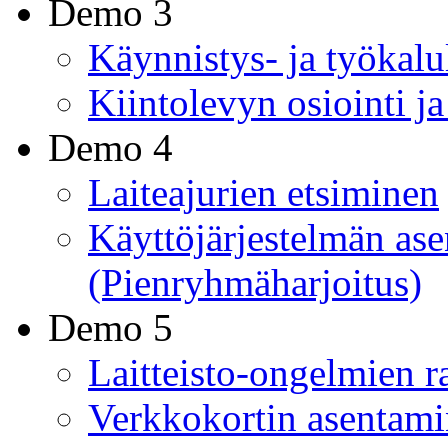
Demo 3
Käynnistys- ja työkal
Kiintolevyn osiointi j
Demo 4
Laiteajurien etsiminen
Käyttöjärjestelmän as
(Pienryhmäharjoitus)
Demo 5
Laitteisto-ongelmien r
Verkkokortin asentami