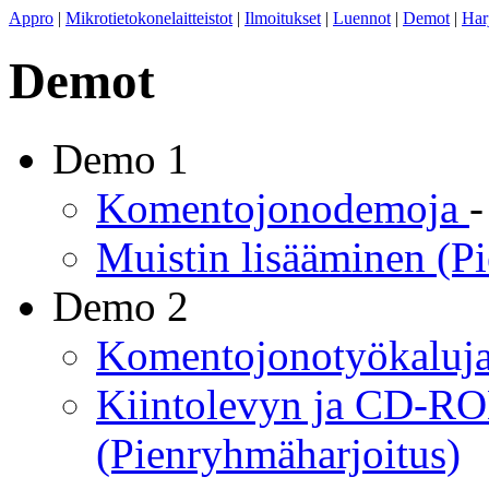
Appro
|
Mikrotietokonelaitteistot
|
Ilmoitukset
|
Luennot
|
Demot
|
Har
Demot
Demo 1
Komentojonodemoja
Muistin lisääminen (P
Demo 2
Komentojonotyökaluj
Kiintolevyn ja CD-R
(Pienryhmäharjoitus)