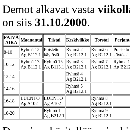
Demot alkavat vasta
viikol
on siis
31.10.2000
.
PÄIVÄ
Maanantai
Tiistai
Keskiviikko
Torstai
Perjant
AIKA
Ryhmä 12
Poistettu
Ryhmä 2
Ryhmä 6
Poistettu
8-10
Ag B112.1
käytöstä
Ag B212.1
Ag B212.1
käytöstä
Ryhmä 13
Ryhmä 15
Ryhmä 3
Ryhmä 7
Ryhmä 1
10-12
Ag B112.1
Ag B113.1
Ag B212.1
Ag B212.1
Ag B212
Ryhmä 4
12-14
Ag B212.1
Ryhmä 5
14-16
Ag B212.1
LUENTO
LUENTO
Ryhmä 8
16-18
Ag A102
Ag A102
Ag B212.1
Ryhmä 1
Ryhmä 9
18-20
Ag B212.1
Ag B212.1