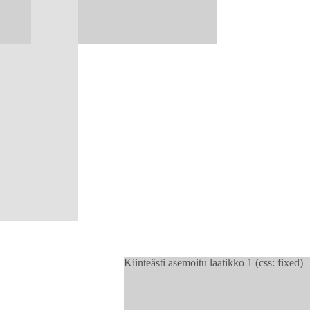
Kiinteästi asemoitu laatikko 1 (css: fixed)