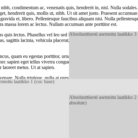
 nibh, condimentum ac, venenatis quis, hendrerit in, nisl. Nulla sodale
 eget, hendrerit quis, mollis ut, nibh. Ut sit amet justo. Praesent accum
gravida et, libero. Pellentesque faucibus aliquam nisi. Nulla pellentesqu
erra massa lorem ac lectus. Nullam accumsan ante porttitor est.
Absoluuttisesti asemoitu laatikko 3 
us quis lectus. Phasellus vel leo sed leo sodales cursus. Vivamus lobor
tas, sagittis lacinia, vehicula placerat, augue. Donec sed ipsum semper 
cus, quam eu egestas porttitor, urna ipsum aliquet eros, ullamcorper b
nec sapien eget tellus viverra congue. Quisque tincidunt, est ac laoreet a
 laoreet metus. Ut at sapien.
nare. Nulla tristique, nulla at egestas condimentum, odio orci porta au
emoitu laatikko 1 (css: base)
 Vestibulum egestas dolor. Nunc a ligula. Nullam odio diam, ornare nec,
erat. In hac habitasse platea dictumst. Nunc ut lectus sit amet mauris
Absoluuttisesti asemoitu laatikko 2 
absolute)
ortor. Aliquam rutrum dui a odio. Integer pulvinar leo eu nunc. Suspendis
. Praesent ac magna. Praesent augue. Duis mollis dui a ipsum. Proin nec 