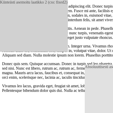
Kiinteästi asemoitu laatikko 2 (css: fixed2)
Lorem ipsum dolor sit amet, consectetuer adipiscing elit. Donec turpis
felis ullamcorper lacinia. Curabitur quis sem. Fusce mi ante, facilisis
sapien. Quisque sapien. Morbi justo ipsum, sodales in, euismod vitae, 
dolor mattis ultrices malesuada, odio orci interdum felis, sit amet viv
Nunc sit amet lacus vel purus suscipit mattis. Aenean in pede. Phasell
hendrerit pellentesque turpis. Suspendisse nunc turpis, venenatis eges
amet, dapibus eget, lorem. Nullam eu est eget justo vulputate rhoncus.
Donec ut ipsum vel lacus blandit interdum. Integer urna. Vivamus rhon
Aenean diam est, sollicitudin nec, tempor in, volutpat vitae, dolor. Ut 
Aliquam sed diam. Nulla molestie ipsum non lorem. Phasellus porttitor
Donec quis sem. Quisque accumsan. Donec in turpis sed leo pharetra or
Absoluuttisesti as
sed nisi. Nunc est libero, rutrum ac, rutrum ac, fermentum eu, turpis.
magna. Mauris arcu lacus, faucibus et, consequat in, mollis commodo, 
orci enim, scelerisque nec, lacinia ac, iaculis tincidunt, nibh.
Vivamus leo lacus, gravida eget, feugiat sit amet, lobortis sit amet, t
Pellentesque bibendum dolor quis dui. Nulla ac tellus. Nullam sed elit