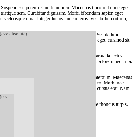
s. Suspendisse potenti. Curabitur arcu. Maecenas tincidunt nunc eget
san tristique sem. Curabitur dignissim. Morbi bibendum sapien eget
e scelerisque urna. Integer luctus nunc in eros. Vestibulum rutrum,
(css: absolute)
tis commodo ipsum. Nulla facilisi. Nullam eget leo. Vestibulum
eros egestas malesuada. Cras enim risus, malesuada eget, euismod sit
landit magna urna a sem. Cras nisi. Nunc euismod gravida lectus.
dipiscing, velit pede placerat mi, vitae eleifend ligula lorem nec urna.
gue, vitae facilisis ante nulla vitae neque. Morbi interdum. Maecenas
 pulvinar quis, placerat sed, sem. Nunc velit. Nam leo. Morbi nec
 fermentum volutpat. Proin ut massa. Donec dapibus cursus erat. Nam
(css:
se potenti. In lobortis luctus massa. Praesent congue rhoncus turpis.
est sed orci pellentesque laoreet.