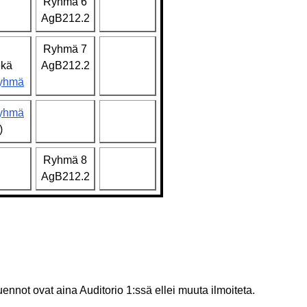
Ryhmä 6
AgB212.2
Ryhmä 7
ekä
AgB212.2
ryhmä
ryhmä
)
Ryhmä 8
AgB212.2
ennot ovat aina Auditorio 1:ssä ellei muuta ilmoiteta.