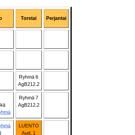
o
Torstai
Perjantai
Ryhmä 6
AgB212.2
Ryhmä 7
ekä
AgB212.2
ryhmä
ryhmä
LUENTO
)
Aud. 1