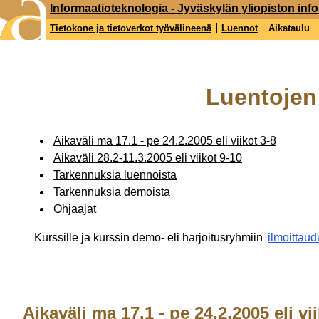
Informaatioteknologia - Jyväskylän yliopiston inf
Tietokone ja tietoverkot työvälineenä
Luennot
Aikataulu
Luentojen 
Aikaväli ma 17.1 - pe 24.2.2005 eli viikot 3-8
Aikaväli 28.2-11.3.2005 eli viikot 9-10
Tarkennuksia luennoista
Tarkennuksia demoista
Ohjaajat
Kurssille ja kurssin demo- eli harjoitusryhmiin
ilmoittau
Aikaväli ma 17.1 - pe 24.2.2005 eli vi