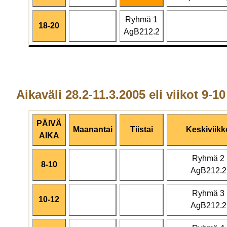
Ryhmä 1
18-20
AgB212.2
Aikaväli 28.2-11.3.2005 eli viikot 9-10
PÄIVÄ
Maanantai
Tiistai
Keskiviikk
AIKA
Ryhmä 2
8-10
AgB212.2
Ryhmä 3
10-12
AgB212.2