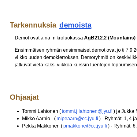
Tarkennuksia
demoista
Demot ovat aina mikroluokassa
AgB212.2 (Mountains)
Ensimmäisen ryhmän ensimmäiset demot ovat jo ti 7.9.20
viikko uuden demokierroksen. Demoryhmiä on keskiviikko
jatkuvat vielä kaksi viikkoa kurssin luentojen loppumisen 
Ohjaajat
Tommi Lahtonen (
tommi.j.lahtonen@jyu.fi
) ja Jukka 
Mikko Aarnio - (
mipeaarn@cc.jyu.fi
) - Ryhmät: 1, 4 ja
Pekka Makkonen (
pmakkone@cc.jyu.fi
) - Ryhmät: 6,