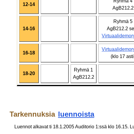
Ryhmä 4
12-14
AgB212.2
Ryhmä 5
14-16
AgB212.2 s
Virtuaalidemo
Virtuaalidemo
16-18
(klo 17 asti
Ryhmä 1
18-20
AgB212.2
Tarkennuksia
luennoista
Luennot alkavat ti 18.1.2005 Auditorio 1:ssä klo 16.15. Lu