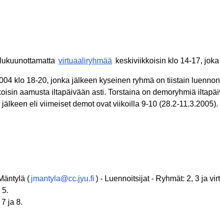
lukuunottamatta
virtuaaliryhmää
keskiviikkoisin klo 14-17, joka
04 klo 18-20, jonka jälkeen kyseinen ryhmä on tiistain luenno
isin aamusta iltapäivään asti. Torstaina on demoryhmiä iltapäi
jälkeen eli viimeiset demot ovat viikoilla 9-10 (28.2-11.3.2005).
Mäntylä (
jmantyla@cc.jyu.fi
) - Luennoitsijat - Ryhmät: 2, 3 ja 
 5.
 7 ja 8.