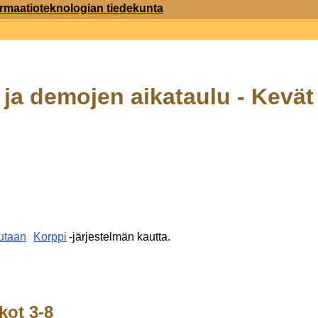
ormaatioteknologian tiedekunta
ja demojen aikataulu - Kevät
dutaan
Korppi
-järjestelmän kautta.
ikot 3-8