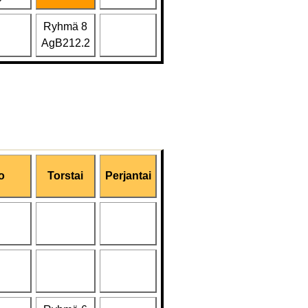
Ryhmä 8
AgB212.2
o
Torstai
Perjantai