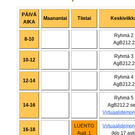
PÄIVÄ
Maanantai
Tiistai
Keskiviikk
AIKA
Ryhmä 2
8-10
AgB212.2
Ryhmä 3
10-12
AgB212.2
Ryhmä 4
12-14
AgB212.2
Ryhmä 5
14-16
AgB212.2 s
Virtuaalidemo
LUENTO
Virtuaalidemo
16-18
Aud. 1
(klo 17 asti