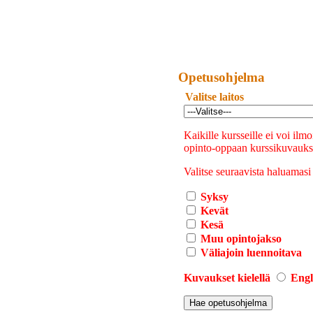
Opetusohjelma
Valitse laitos
Kaikille kursseille ei voi ilm
opinto-oppaan kurssikuvauksi
Valitse seuraavista haluamasi 
Syksy
Kevät
Kesä
Muu opintojakso
Väliajoin luennoitava
Kuvaukset kielellä
Engl