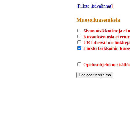
[
Piilota lisävalinnat
]
Muotoiluasetuksia
Sivun otsikkotietoja ei 
Kuvauksen osia ei erote
URL:t eivät ole linkkej
Linkki tarkkoihin kurss
Opetusohjelman sisältösi