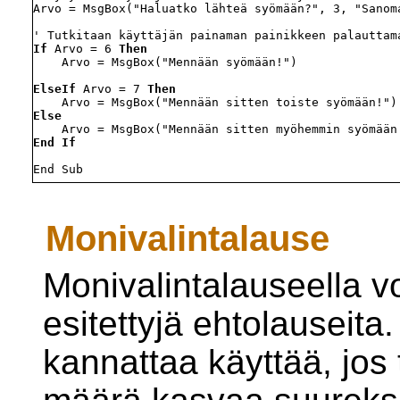
Arvo = MsgBox("Haluatko lähteä syömään?", 3, "Sanoma
If
 Arvo = 6 
Then
    Arvo = MsgBox("Mennään syömään!")

ElseIf
 Arvo = 7 
Then
Else
End If
Monivalintalause
Monivalintalauseella v
esitettyjä ehtolauseita
kannattaa käyttää, jos 