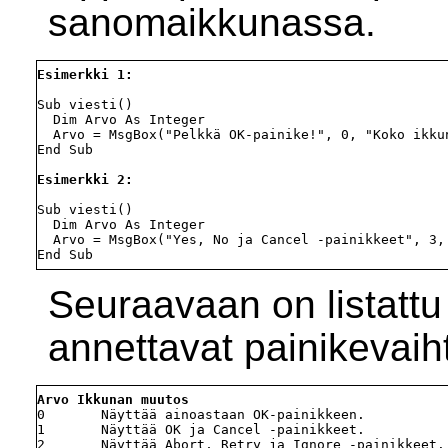
sanomaikkunassa.
Esimerkki 1:
Sub viesti()

  Dim Arvo As Integer

  Arvo = MsgBox("Pelkkä OK-painike!", 0, "Koko ikkun
End Sub

Esimerkki 2:
Sub viesti()

  Dim Arvo As Integer

  Arvo = MsgBox("Yes, No ja Cancel -painikkeet", 3, 
Seuraavaan on listattu
annettavat painikevaih
Arvo Ikkunan muutos
0       Näyttää ainoastaan OK-painikkeen.

1       Näyttää OK ja Cancel -painikkeet.

2       Näyttää Abort, Retry ja Ignore -painikkeet.
