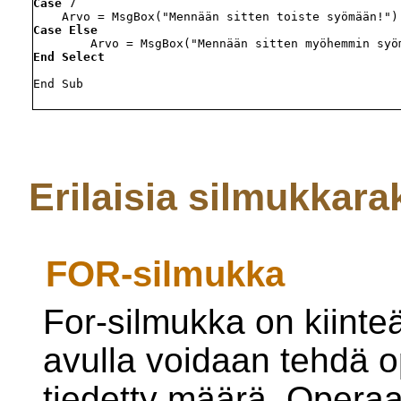
Case
 7

Case Else
End Select
End Sub

Erilaisia silmukkara
FOR-silmukka
For-silmukka on kiinte
avulla voidaan tehdä o
tiedetty määrä. Operaat