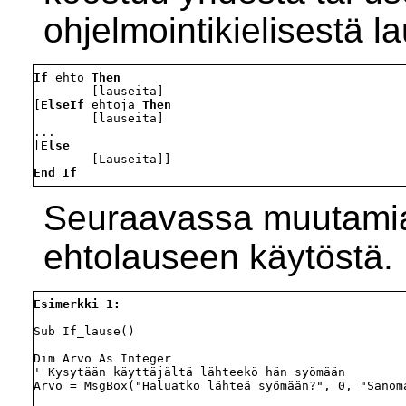
ohjelmointikielisestä l
If
 ehto 
Then
        [lauseita]

[
ElseIf
 ehtoja 
Then
        [lauseita] 

...

[
Else
End If
Seuraavassa muutamia
ehtolauseen käytöstä.
Esimerkki 1:
Sub If_lause()

Dim Arvo As Integer

' Kysytään käyttäjältä lähteekö hän syömään

Arvo = MsgBox("Haluatko lähteä syömään?", 0, "Sanoma