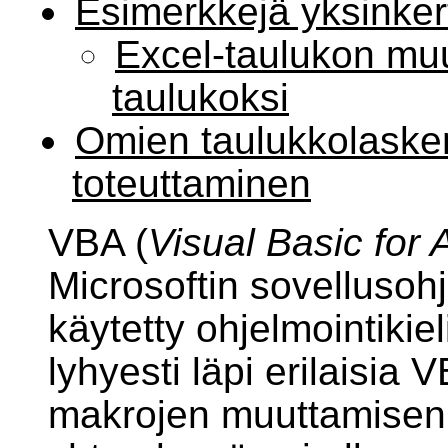
Esimerkkejä yksinker
Excel-taulukon m
taulukoksi
Omien taulukkolasken
toteuttaminen
VBA (
Visual Basic for 
Microsoftin sovellusoh
käytetty ohjelmointiki
lyhyesti läpi erilaisia 
makrojen muuttamisen t