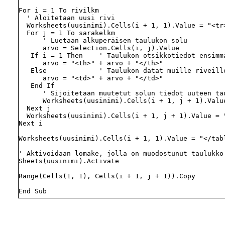
For i = 1 To rivilkm

  ' Aloitetaan uusi rivi

  Worksheets(uusinimi).Cells(i + 1, 1).Value = "<tr>
  For j = 1 To sarakelkm

      ' Luetaan alkuperäisen taulukon solu

      arvo = Selection.Cells(i, j).Value

   If i = 1 Then    ' Taulukon otsikkotiedot ensimmä
      arvo = "<th>" + arvo + "</th>"

   Else             ' Taulukon datat muille riveille
      arvo = "<td>" + arvo + "</td>"

   End If

      ' Sijoitetaan muutetut solun tiedot uuteen tau
      Worksheets(uusinimi).Cells(i + 1, j + 1).Value
  Next j

  Worksheets(uusinimi).Cells(i + 1, j + 1).Value = "
Next i

Worksheets(uusinimi).Cells(i + 1, 1).Value = "</tabl
' Aktivoidaan lomake, jolla on muodostunut taulukko

Sheets(uusinimi).Activate

Range(Cells(1, 1), Cells(i + 1, j + 1)).Copy
