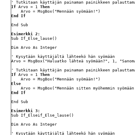
If
 Arvo = 1 
Then
End If
End Sub

Esimerkki 2:
Sub If_Else_lause()

Dim Arvo As Integer

' Kysytään käyttäjältä lähteekö hän syömään

Arvo = MsgBox("Haluatko lähteä syömään?", 1, "Sanoma
If
 Arvo = 1 
Then
Else
End If
End Sub

Esimerkki 3:
Sub If_Elseif_Else_lause()

Dim Arvo As Integer

' Kysytään käyttäjältä lähteekö hän syömään
