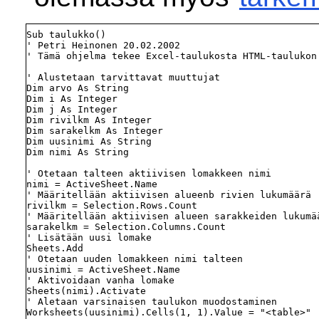
Sub taulukko()

' Petri Heinonen 20.02.2002

' Tämä ohjelma tekee Excel-taulukosta HTML-taulukon

' Alustetaan tarvittavat muuttujat

Dim arvo As String

Dim i As Integer

Dim j As Integer

Dim rivilkm As Integer

Dim sarakelkm As Integer

Dim uusinimi As String

Dim nimi As String

' Otetaan talteen aktiivisen lomakkeen nimi

nimi = ActiveSheet.Name

' Määritellään aktiivisen alueenb rivien lukumäärä

rivilkm = Selection.Rows.Count

' Määritellään aktiivisen alueen sarakkeiden lukumää
sarakelkm = Selection.Columns.Count

' Lisätään uusi lomake

Sheets.Add

' Otetaan uuden lomakkeen nimi talteen

uusinimi = ActiveSheet.Name

' Aktivoidaan vanha lomake

Sheets(nimi).Activate

' Aletaan varsinaisen taulukon muodostaminen

Worksheets(uusinimi).Cells(1, 1).Value = "<table>"
