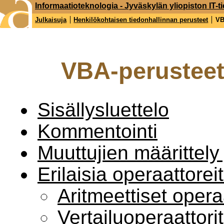
Informaatioteknologia - Jyväskylän yliopiston IT-ti
Julkaisuja
Henkilökohtaisen tiedonhallinnan perusteet
VB
VBA-perusteet 
Sisällysluettelo
Kommentointi
Muuttujien määrittely 
Erilaisia operaattorei
Aritmeettiset operaa
Vertailuoperaattorit