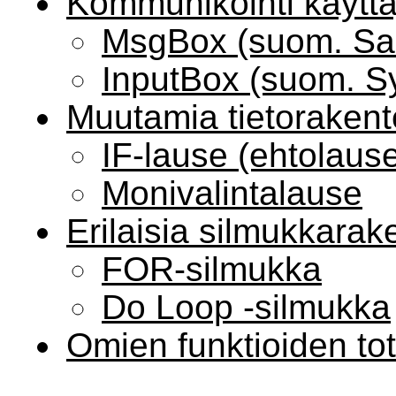
Kommunikointi käytt
MsgBox (suom. Sa
InputBox (suom. S
Muutamia tietorakent
IF-lause (ehtolaus
Monivalintalause
Erilaisia silmukkarak
FOR-silmukka
Do Loop -silmukka
Omien funktioiden to