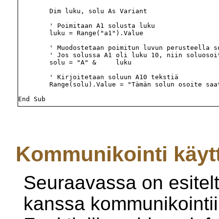
        Dim luku, solu As Variant

        ' Poimitaan A1 solusta luku

        luku = Range("a1").Value

        ' Muodostetaan poimitun luvun perusteella so
        ' Jos solussa A1 oli luku 10, niin soluosoit
        solu = "A" &	 luku

        ' Kirjoitetaan soluun A10 tekstiä

        Range(solu).Value = "Tämän solun osoite saat
Kommunikointi käyt
Seuraavassa on esitel
kanssa kommunikointiin 