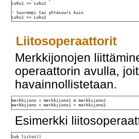
Luku1 <= Luku2

' Suurempi tai yhtäsuuri kuin

Liitosoperaattorit
Merkkijonojen liittäm
operaattorin avulla, j
havainnollistetaan.
merkkijono = merkkijono1 & merkkijono2

Esimerkki liitosoperaat
Sub liitos()
