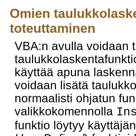
Omien taulukkolask
toteuttaminen
VBA:n avulla voidaan 
taulukkolaskentafunktio
käyttää apuna laskenn
voidaan lisätä taulukk
normaalisti ohjatun fun
valikkokomennolla
In
funktio löytyy käyttäjä