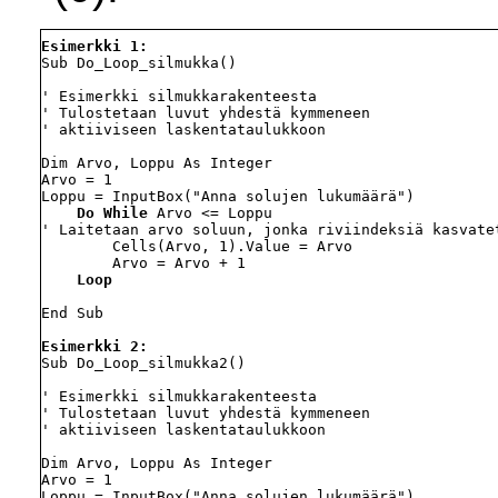
Esimerkki 1:
Sub Do_Loop_silmukka()

' Esimerkki silmukkarakenteesta

' Tulostetaan luvut yhdestä kymmeneen

' aktiiviseen laskentataulukkoon

Dim Arvo, Loppu As Integer

Arvo = 1

Loppu = InputBox("Anna solujen lukumäärä")

Do While
 Arvo <= Loppu

' Laitetaan arvo soluun, jonka riviindeksiä kasvatet
        Cells(Arvo, 1).Value = Arvo

        Arvo = Arvo + 1

Loop
End Sub

Esimerkki 2:
Sub Do_Loop_silmukka2()

' Esimerkki silmukkarakenteesta

' Tulostetaan luvut yhdestä kymmeneen

' aktiiviseen laskentataulukkoon

Dim Arvo, Loppu As Integer

Arvo = 1

Loppu = InputBox("Anna solujen lukumäärä")
