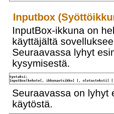
Inputbox (Syöttöikku
InputBox-ikkuna on hel
käyttäjältä sovellukseen 
Seuraavassa lyhyt esim
kysymisestä.
Syntaksi:
InputBox(kehote[, ikkunaotsikko] [, oletusteksti] [
Seuraavassa on lyhyt 
käytöstä.