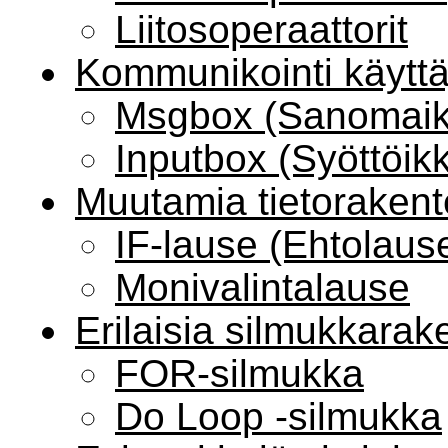
Liitosoperaattorit
Kommunikointi käytt
Msgbox (Sanomaik
Inputbox (Syöttöik
Muutamia tietorakent
IF-lause (Ehtolaus
Monivalintalause
Erilaisia silmukkarak
FOR-silmukka
Do Loop -silmukka