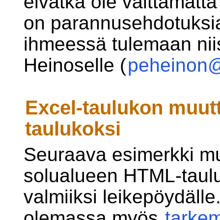
eivätkä ole välttämättä
on parannusehdotuksia t
ihmeessä tulemaan nii
Heinoselle (
peheinon@m
Excel-taulukon muu
taulukoksi
Seuraava esimerkki muu
solualueen HTML-tauluk
valmiiksi leikepöydäll
olemassa myös
tarke