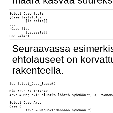
määrä kasvaa suureksi
Select Case
 testi

[
Case
 testitulos

        [lauseita]] 

...

[
Case Else
End Select
Seuraavassa esimerkis
ehtolauseet on korvatt
rakenteella.
Sub Select_Case_lause()

Dim Arvo As Integer

Arvo = MsgBox("Haluatko lähteä syömään?", 3, "Sanoma
Select Case 
Case
 6
