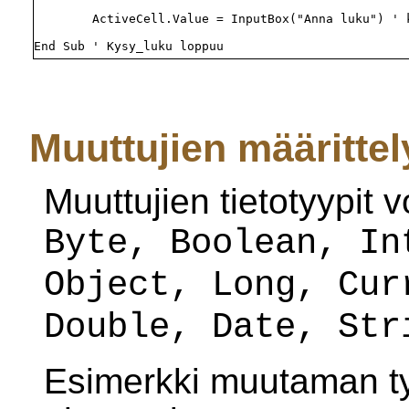
        ActiveCell.Value = InputBox("Anna luku") ' k
Muuttujien määrittely
Muuttujien tietotyypit v
Byte, Boolean, In
Object, Long, Cur
Double, Date, Str
Esimerkki muutaman ty