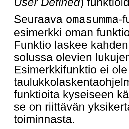
User Defined
) funktioi
Seuraava
-f
omasumma
esimerkki oman funktio
Funktio laskee kahden
solussa olevien lukuj
Esimerkkifunktio ei ol
taulukkolaskentaohjelm
funktioita kyseiseen k
se on riittävän yksiker
toiminnasta.