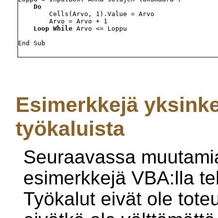
Do
        Cells(Arvo, 1).Value = Arvo

        Arvo = Arvo + 1

Loop While
 Arvo <= Loppu

End Sub

Esimerkkejä yksinke
työkaluista
Seuraavassa muutamia
esimerkkejä VBA:lla te
Työkalut eivät ole tote