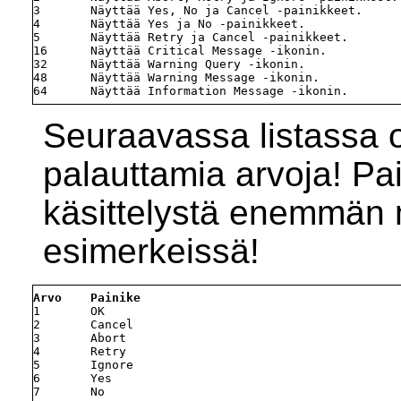
3       Näyttää Yes, No ja Cancel -painikkeet.

4       Näyttää Yes ja No -painikkeet.

5       Näyttää Retry ja Cancel -painikkeet.

16      Näyttää Critical Message -ikonin. 

32      Näyttää Warning Query -ikonin.

48      Näyttää Warning Message -ikonin.

Seuraavassa listassa o
palauttamia arvoja! Pa
käsittelystä enemmä
esimerkeissä!
Arvo    Painike
1       OK

2       Cancel

3       Abort

4       Retry

5       Ignore

6       Yes
