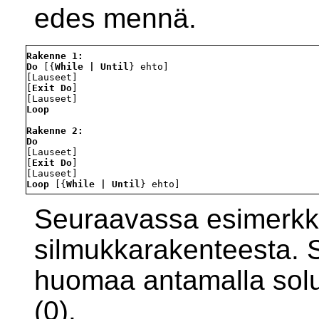
edes mennä.
Rakenne 1:
Do
 [{
While | Until
} ehto]

[Lauseet]

[
Exit Do
]

Loop
Rakenne 2:
Do
[Lauseet]

[
Exit Do
]

Loop
 [{
While | Until
Seuraavassa esimerkk
silmukkarakenteesta. 
huomaa antamalla solu
(0).