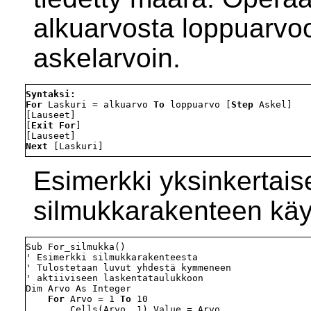
alkuarvosta loppuarvo
askelarvoin.
Syntaksi:
For
 Laskuri = alkuarvo 
To
 loppuarvo [
Step
 Askel]

[Lauseet]

[
Exit For
]

Next
Esimerkki yksinkertais
silmukkarakenteen käy
Sub For_silmukka()

' Esimerkki silmukkarakenteesta

' Tulostetaan luvut yhdestä kymmeneen

' aktiiviseen laskentataulukkoon

Dim Arvo As Integer

For
 Arvo = 1 
To
 10

        Cells(Arvo, 1).Value = Arvo
