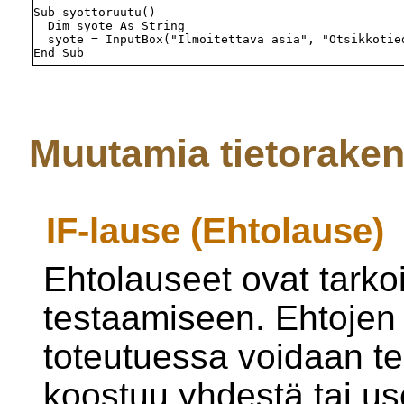
Sub syottoruutu()

  Dim syote As String

  syote = InputBox("Ilmoitettava asia", "Otsikkotied
Muutamia tietoraken
IF-lause (Ehtolause)
Ehtolauseet ovat tarkoi
testaamiseen. Ehtojen 
toteutuessa voidaan t
koostuu yhdestä tai u