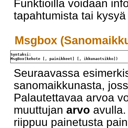
Funktioilla voidaan inf
tapahtumista tai kysyä k
Msgbox (Sanomaikk
Syntaksi:
MsgBox(kehote [, painikkeet] [, ikkunaotsikko])
Seuraavassa esimerkis
sanomaikkunasta, joss
Palautettavaa arvoa vo
muuttujan
arvo
avulla.
riippuu painetusta pai