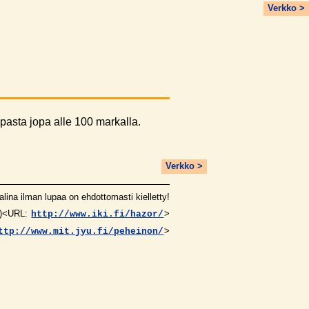
Verkko >
upasta jopa alle 100 markalla.
Verkko >
alina ilman lupaa on ehdottomasti kielletty!
)<URL:
>
http://www.iki.fi/hazor/
>
ttp://www.mit.jyu.fi/peheinon/