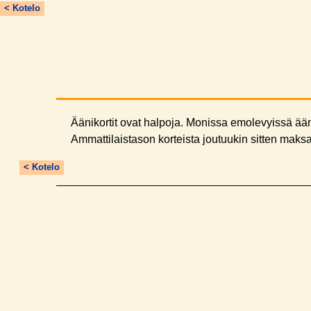
< Kotelo
Äänikortit ovat halpoja. Monissa emolevyissä ääni
Ammattilaistason korteista joutuukin sitten mak
< Kotelo