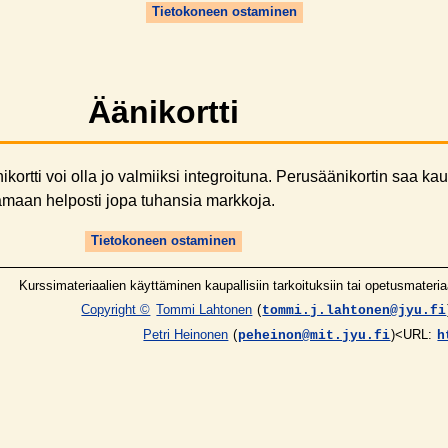
Tietokoneen ostaminen
Äänikortti
kortti voi olla jo valmiiksi integroituna. Perusäänikortin saa ka
samaan helposti jopa tuhansia markkoja.
Tietokoneen ostaminen
Kurssimateriaalien käyttäminen kaupallisiin tarkoituksiin tai opetusmateria
Copyright ©
Tommi Lahtonen
(
tommi.j.lahtonen@jyu.fi
Petri Heinonen
(
)<URL:
peheinon@mit.jyu.fi
h