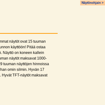
Näytönohjain >
immat näytöt ovat 15 tuuman
kunnon käyttöön! Pitää ostaa
ö. Näyttö on koneen kallein
tuuman näytöt maksavat 1000-
 19 tuuman näyttöjen hinnoissa
ä ihan omin silmin. Hyvän 17
n. Hyvät TFT-näytöt maksavat