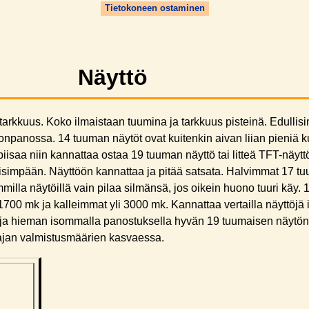
Tietokoneen ostaminen
Näyttö
tarkkuus. Koko ilmaistaan tuumina ja tarkkuus pisteinä. Edullis
onpanossa. 14 tuuman näytöt ovat kuitenkin aivan liian pieniä 
iisaa niin kannattaa ostaa 19 tuuman näyttö tai litteä TFT-näytt
 pisimpään. Näyttöön kannattaa ja pitää satsata. Halvimmat 17 
mmilla näytöillä vain pilaa silmänsä, jos oikein huono tuuri käy.
t 1700 mk ja kalleimmat yli 3000 mk. Kannattaa vertailla näyttöj
a ja hieman isommalla panostuksella hyvän 19 tuumaisen näytö
 ajan valmistusmäärien kasvaessa.