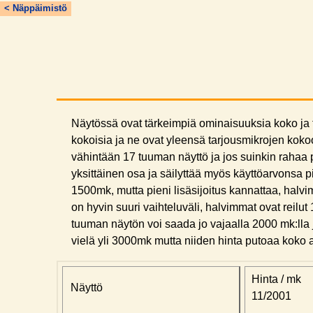
< Näppäimistö
Näytössä ovat tärkeimpiä ominaisuuksia koko ja 
kokoisia ja ne ovat yleensä tarjousmikrojen koko
vähintään 17 tuuman näyttö ja jos suinkin rahaa p
yksittäinen osa ja säilyttää myös käyttöarvonsa
1500mk, mutta pieni lisäsijoitus kannattaa, halvi
on hyvin suuri vaihteluväli, halvimmat ovat reilu
tuuman näytön voi saada jo vajaalla 2000 mk:ll
vielä yli 3000mk mutta niiden hinta putoaa koko
Hinta / mk
Näyttö
11/2001