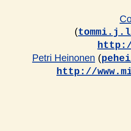
Co
(
tommi.j.l
http:
Petri Heinonen
(
pehei
http://www.m