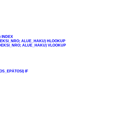
) INDEX
DEKSI_NRO; ALUE_HAKU) HLOOKUP
DEKSI_NRO; ALUE_HAKU) VLOOKUP
S_EPÄTOSI) IF