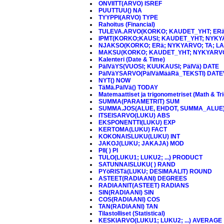
ONVIITT(ARVO) ISREF
PUUTTUU() NA
TYYPPI(ARVO) TYPE
Rahoitus (Financial)
TULEVA.ARVO(KORKO; KAUDET_YHT; ERä;
IPMT(KORKO;KAUSI; KAUDET_YHT; NYKYA
NJAKSO(KORKO; ERä; NYKYARVO; TA; LA
MAKSU(KORKO; KAUDET_YHT; NYKYARVO;
Kalenteri (Date & Time)
PäIVäYS(VUOSI; KUUKAUSI; PäIVä) DATE
PäIVäYSARVO(PäIVäMääRä_TEKSTI) DAT
NYT() NOW
TäMä.PäIVä() TODAY
Matemaattiset ja trigonometriset (Math & Tri
SUMMA(PARAMETRIT) SUM
SUMMA.JOS(ALUE, EHDOT, SUMMA_ALUE)
ITSEISARVO(LUKU) ABS
EKSPONENTTI(LUKU) EXP
KERTOMA(LUKU) FACT
KOKONAISLUKU(LUKU) INT
JAKOJ(LUKU; JAKAJA) MOD
PII( ) PI
TULO(LUKU1; LUKU2; ...) PRODUCT
SATUNNAISLUKU( ) RAND
PYöRISTä(LUKU; DESIMAALIT) ROUND
ASTEET(RADIAANI) DEGREES
RADIAANIT(ASTEET) RADIANS
SIN(RADIAANI) SIN
COS(RADIAANI) COS
TAN(RADIAANI) TAN
Tilastolliset (Statistical)
KESKIARVO(LUKU1; LUKU2; ...) AVERAGE