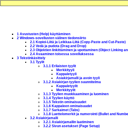
1 Avustusten (Help) käyttäminen
2 Windows-sovellusten välinen tiedonsiirto
2.1 Kopioi-Liitä ja Leikkaa-Liitä (Copy-Paste and Cut-Paste)
2.2 Vedä ja pudota (Drag and Drop)
2.3 Objektien linkittäminen ja upottaminen (Object Linking 
2.4 Avaaminen toisessa sovelluksessa
3 Tekstinkäsittely
3.1 Tyylit
3.1.1 Erilaisten tyylit
Merkkityyli
Kappaletyyli
Asiakirjamalli ja avoin tyyli
3.1.2 Asiakirjan tyylien suunnitelma
Kappaletyylit
Merkkityylit
3.1.3 Tyylien muokkaaminen ja luominen
3.1.4 Tyylien käyttö
3.1.5 Tekstin ominaisuudet
3.1.6 Kappaleen ominaisuudet
3.1.7 Sarkaimet (Tabs)
3.1.8 Luettelomerkit ja numerointi (Bullet and Numbe
3.2 Asiakirjamalli
3.2.1 Asiakirjamallin laatiminen
3.2.2 Sivun asetukset (Page Setup)