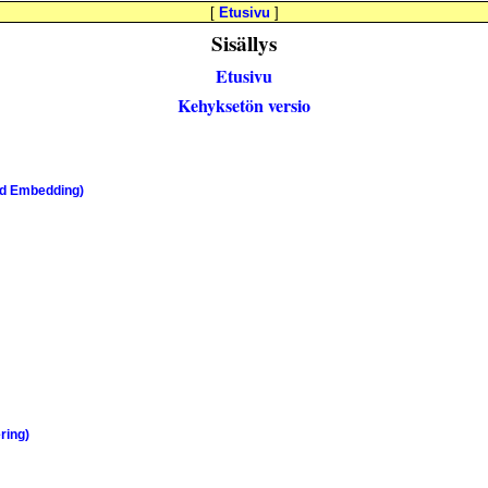
[
Etusivu
]
Sisällys
Etusivu
Kehyksetön versio
and Embedding)
ring)