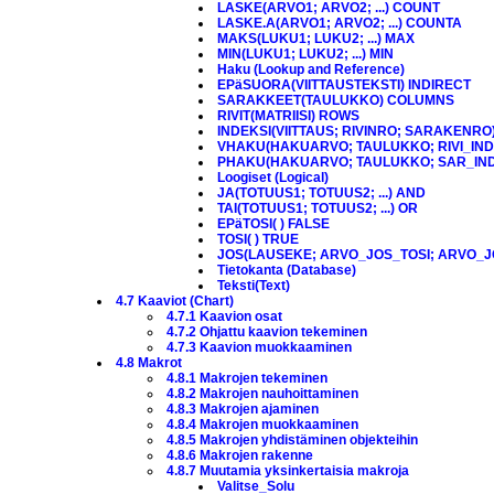
LASKE(ARVO1; ARVO2; ...) COUNT
LASKE.A(ARVO1; ARVO2; ...) COUNTA
MAKS(LUKU1; LUKU2; ...) MAX
MIN(LUKU1; LUKU2; ...) MIN
Haku (Lookup and Reference)
EPäSUORA(VIITTAUSTEKSTI) INDIRECT
SARAKKEET(TAULUKKO) COLUMNS
RIVIT(MATRIISI) ROWS
INDEKSI(VIITTAUS; RIVINRO; SARAKENRO
VHAKU(HAKUARVO; TAULUKKO; RIVI_IN
PHAKU(HAKUARVO; TAULUKKO; SAR_IN
Loogiset (Logical)
JA(TOTUUS1; TOTUUS2; ...) AND
TAI(TOTUUS1; TOTUUS2; ...) OR
EPäTOSI( ) FALSE
TOSI( ) TRUE
JOS(LAUSEKE; ARVO_JOS_TOSI; ARVO_JO
Tietokanta (Database)
Teksti(Text)
4.7 Kaaviot (Chart)
4.7.1 Kaavion osat
4.7.2 Ohjattu kaavion tekeminen
4.7.3 Kaavion muokkaaminen
4.8 Makrot
4.8.1 Makrojen tekeminen
4.8.2 Makrojen nauhoittaminen
4.8.3 Makrojen ajaminen
4.8.4 Makrojen muokkaaminen
4.8.5 Makrojen yhdistäminen objekteihin
4.8.6 Makrojen rakenne
4.8.7 Muutamia yksinkertaisia makroja
Valitse_Solu