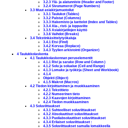
3.2.3 Ylä- ja alatunniste (Header and Footer)
3.2.4 Sivunumerot (Page Numbers)
3.3 Muut asiakirjamuotoilut
3.3.1 Taulukot (Tables)
3.3.2 Palstat (Columns)
3.3.3 Hakemisto ja luettelot (Index and Tables)
3.3.4 Ala-, risti- ja loppuviite
3.3.5 Asiakirjatilojen käyttö
3.3.6 Vaihdot (Breaks)
3.4 Tekstinkäsittelytyökaluja
3.4.1 Etsi (Find)
3.4.2 Korvaa (Replace)
3.4.3 Tyylien arkistointi (Organizer)
4 Taulukkolaskenta
4.1 Taulukkolaskennan peruselementit
4.1.1 Rivi ja sarake (Row and Column )
4.1.2 Solu ja solualue (Cell and Range)
4.1.3 Lomake ja työkirja (Sheet and Workbook)
4.1.4
Objekti (Object)
4.1.5 Makrot (Macros)
4.2 Tiedon kirjoittaminen ja muokkaaminen
4.2.1 Tekstitieto
4.2.2 Numeerinen tieto
4.2.3 Kaavojen kirjoittaminen
4.2.4 Tiedon muokkaaminen
4.3 Soluviittaukset
4.3.1 Suhteelliset soluviittaukset
4.3.2 Absoluuttiset soluviittaukset
4.3.3 Puoliabsoluuttiset soluviittaukset
4.3.4 Erilaiset soluviittaukset :
4.3.5 Soluviittaukset samalla lomakkeella