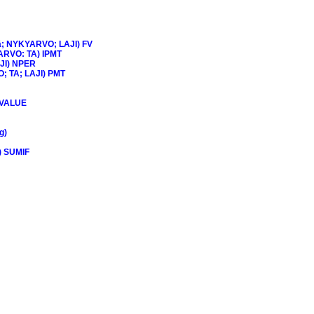
 NYKYARVO; LAJI) FV
RVO: TA) IPMT
JI) NPER
 TA; LAJI) PMT
EVALUE
g)
 SUMIF