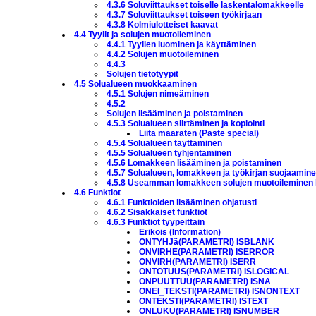
4.3.6 Soluviittaukset toiselle laskentalomakkeelle
4.3.7 Soluviittaukset toiseen työkirjaan
4.3.8 Kolmiulotteiset kaavat
4.4 Tyylit ja solujen muotoileminen
4.4.1 Tyylien luominen ja käyttäminen
4.4.2 Solujen muotoileminen
4.4.3
Solujen tietotyypit
4.5 Solualueen muokkaaminen
4.5.1 Solujen nimeäminen
4.5.2
Solujen lisääminen ja poistaminen
4.5.3 Solualueen siirtäminen ja kopiointi
Liitä määräten (Paste special)
4.5.4 Solualueen täyttäminen
4.5.5 Solualueen tyhjentäminen
4.5.6 Lomakkeen lisääminen ja poistaminen
4.5.7 Solualueen, lomakkeen ja työkirjan suojaamin
4.5.8 Useamman lomakkeen solujen muotoileminen 
4.6 Funktiot
4.6.1 Funktioiden lisääminen ohjatusti
4.6.2 Sisäkkäiset funktiot
4.6.3 Funktiot tyypeittäin
Erikois (Information)
ONTYHJä(PARAMETRI) ISBLANK
ONVIRHE(PARAMETRI) ISERROR
ONVIRH(PARAMETRI) ISERR
ONTOTUUS(PARAMETRI) ISLOGICAL
ONPUUTTUU(PARAMETRI) ISNA
ONEI_TEKSTI(PARAMETRI) ISNONTEXT
ONTEKSTI(PARAMETRI) ISTEXT
ONLUKU(PARAMETRI) ISNUMBER