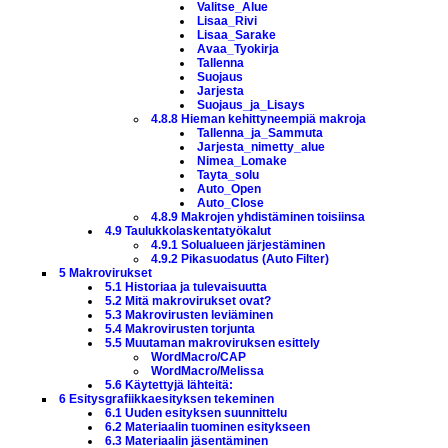
Valitse_Alue
Lisaa_Rivi
Lisaa_Sarake
Avaa_Tyokirja
Tallenna
Suojaus
Jarjesta
Suojaus_ja_Lisays
4.8.8 Hieman kehittyneempiä makroja
Tallenna_ja_Sammuta
Jarjesta_nimetty_alue
Nimea_Lomake
Tayta_solu
Auto_Open
Auto_Close
4.8.9 Makrojen yhdistäminen toisiinsa
4.9 Taulukkolaskentatyökalut
4.9.1 Solualueen järjestäminen
4.9.2 Pikasuodatus (Auto Filter)
5 Makrovirukset
5.1 Historiaa ja tulevaisuutta
5.2 Mitä makrovirukset ovat?
5.3 Makrovirusten leviäminen
5.4 Makrovirusten torjunta
5.5 Muutaman makroviruksen esittely
WordMacro/CAP
WordMacro/Melissa
5.6 Käytettyjä lähteitä:
6 Esitysgrafiikkaesityksen tekeminen
6.1 Uuden esityksen suunnittelu
6.2 Materiaalin tuominen esitykseen
6.3 Materiaalin jäsentäminen