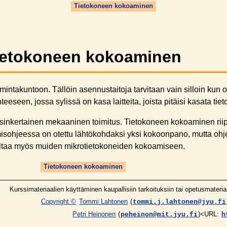
Tietokoneen kokoaminen
ietokoneen kokoaminen
intakuntoon. Tällöin asennustaitoja tarvitaan vain silloin kun os
eeseen, jossa sylissä on kasa laitteita, joista pitäisi kasata tie
sinkertainen mekaaninen toimitus. Tietokoneen kokoaminen ri
isohjeessa on otettu lähtökohdaksi yksi kokoonpano, mutta ohje
oveltaa myös muiden mikrotietokoneiden kokoamiseen.
Tietokoneen kokoaminen
Kurssimateriaalien käyttäminen kaupallisiin tarkoituksiin tai opetusmateria
Copyright ©
Tommi Lahtonen
(
tommi.j.lahtonen@jyu.fi
Petri Heinonen
(
)<URL:
peheinon@mit.jyu.fi
h