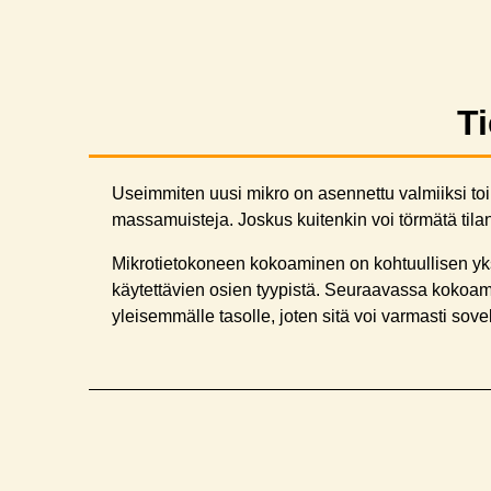
T
Useimmiten uusi mikro on asennettu valmiiksi toim
massamuisteja. Joskus kuitenkin voi törmätä tilant
Mikrotietokoneen kokoaminen on kohtuullisen yk
käytettävien osien tyypistä. Seuraavassa kokoam
yleisemmälle tasolle, joten sitä voi varmasti s