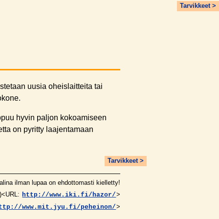
Tarvikkeet >
tetaan uusia oheislaitteita tai
tokone.
ippuu hyvin paljon kokoamiseen
tta on pyritty laajentamaan
Tarvikkeet >
alina ilman lupaa on ehdottomasti kielletty!
)<URL:
>
http://www.iki.fi/hazor/
>
ttp://www.mit.jyu.fi/peheinon/