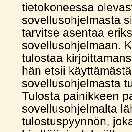
tietokoneessa olevas
sovellusohjelmasta site
tarvitse asentaa erik
sovellusohjelmaan. K
tulostaa kirjoittaman
hän etsii käyttämäst
sovellusohjelmasta t
Tulosta painikkeen p
sovellusohjelmalta l
tulostuspyynnön, jo