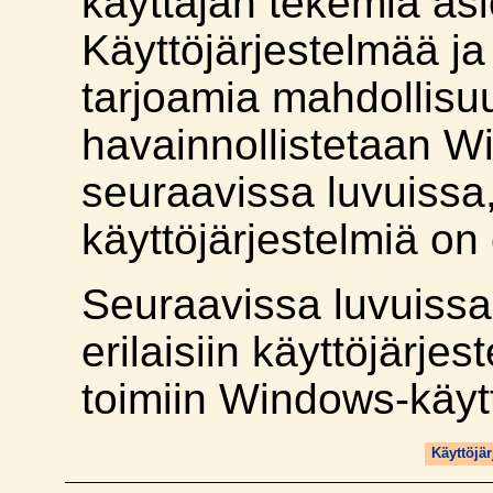
käyttäjän tekemiä asi
Käyttöjärjestelmää j
tarjoamia mahdollisu
havainnollistetaan W
seuraavissa luvuissa,
käyttöjärjestelmiä o
Seuraavissa luvuiss
erilaisiin käyttöjärje
toimiin Windows-käytt
Käyttöjä