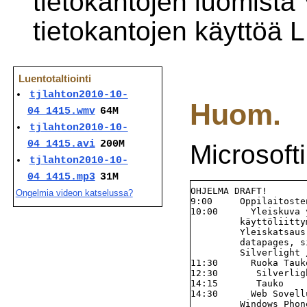
tietokantojen luomista 
tietokantojen käyttöä L
Luentotaltiointi
tjlahton2010-10-
Huom.
04_1415.wmv
64M
tjlahton2010-10-
04_1415.avi
200M
Microsofti
tjlahton2010-10-
04_1415.mp3
31M
OHJELMA DRAFT!

Ongelmia videon katselussa?
9:00     Oppilaitoste
10:00      Yleiskuva 
         käyttöliitty
         Yleiskatsaus
         datapages, s
         Silverlight 
11:30      Ruoka Tauko
12:30       Silverlig
14:15       Tauko

14:30      Web Sovell
         Windows Phon