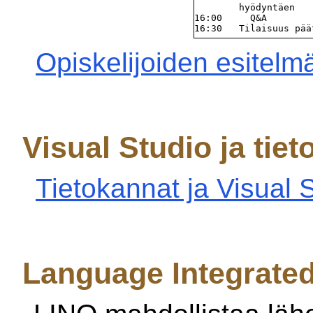
        hyödyntäen

16:00     Q&A

Opiskelijoiden esitelm
Visual Studio ja tie
Tietokannat ja Visual 
Language Integrated