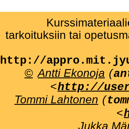
Kurssimateriaali
tarkoituksiin tai opetus
http://appro.mit.jy
©
Antti Ekonoja
(
an
<
http://use
Tommi Lahtonen
(
tom
<
Jukka Män