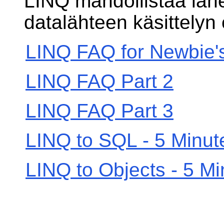
LINQ mahdollistaa läh
datalähteen käsittelyn 
LINQ FAQ for Newbie'
LINQ FAQ Part 2
LINQ FAQ Part 3
LINQ to SQL - 5 Minut
LINQ to Objects - 5 M