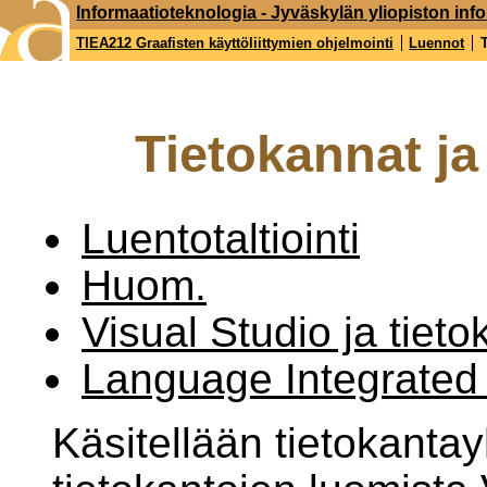
Informaatioteknologia - Jyväskylän yliopiston inf
TIEA212 Graafisten käyttöliittymien ohjelmointi
Luennot
Tietokannat ja
Luentotaltiointi
Huom.
Visual Studio ja tiet
Language Integrated
Käsitellään tietokantay