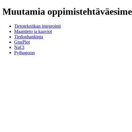
Muutamia oppimistehtäväesime
Tietotekniikan integrointi
Maantieto ja kaaviot
Tiedonhankinta
GnuPlot
NaCl
Pythagoras