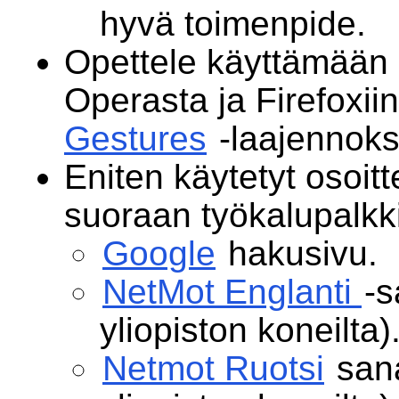
hyvä toimenpide.
Opettele käyttämään h
Operasta ja Firefoxii
Gestures
-laajennok
Eniten käytetyt osoitt
suoraan työkalupalkk
Google
hakusivu.
NetMot Englanti
-s
yliopiston koneilta)
Netmot Ruotsi
sana