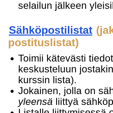
selailun jälkeen yleisi
Sähköpostilistat
(jak
postituslistat)
Toimii kätevästi tiedo
keskusteluun jostakin 
kurssin lista).
Jokainen, jolla on sä
yleensä
liittyä sähköpo
Listalle liittymisessä 