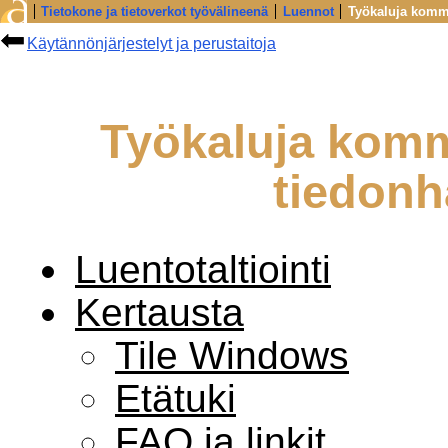
Tietokone ja tietoverkot työvälineenä
Luennot
Työkaluja kommu
Käytännönjärjestelyt ja perustaitoja
Työkaluja komm
tiedon
Luentotaltiointi
Kertausta
Tile Windows
Etätuki
FAQ ja linkit