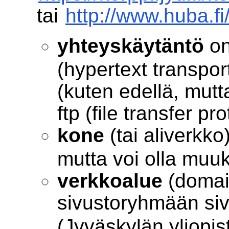
tai
http://www.huba.fi
yhteyskäytäntö
on
(hypertext transport
(kuten edellä, mutta
ftp (file transfer pr
kone
(tai aliverkko)
mutta voi olla muuk
verkkoalue
(domai
sivustoryhmään siv
(Jyväskylän yliopis