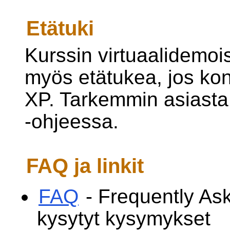
Etätuki
Kurssin virtuaalidemoi
myös etätukea, jos k
XP. Tarkemmin asiast
-ohjeessa.
FAQ ja linkit
FAQ
- Frequently As
kysytyt kysymykset