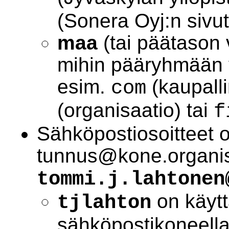
(Sonera Oyj:n sivut
maa
(tai päätason 
mihin pääryhmään 
esim.
(kaupall
com
(organisaatio) tai
f
Sähköpostiosoitteet 
tunnus@kone.organis
tommi.j.lahtonen
on käytt
tjlahton
sähköpostikoneell