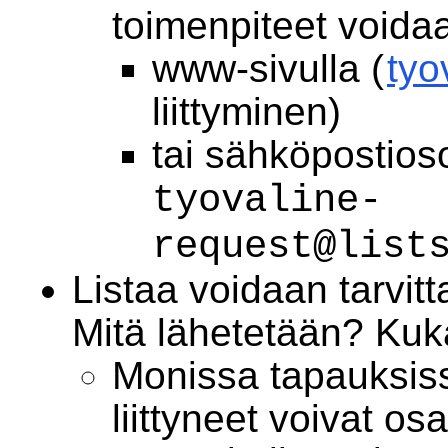
toimenpiteet voida
www-sivulla (
tyo
liittyminen)
tai sähköpostios
tyovaline-
request@list
Listaa voidaan tarvit
Mitä lähetetään? Kuk
Monissa tapauksissa
liittyneet voivat os