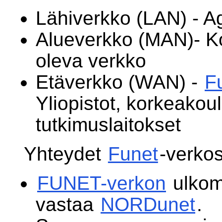
Lähiverkko (LAN) - A
Alueverkko (MAN)- Kok
oleva verkko
Etäverkko (WAN) -
F
Yliopistot, korkeakoul
tutkimuslaitokset
Yhteydet
Funet
-verkos
FUNET-verkon
ulkom
vastaa
NORDunet
.