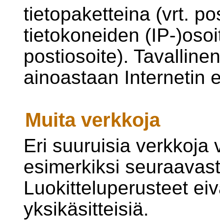
tietopaketteina (vrt. po
tietokoneiden (IP-)osoit
postiosoite). Tavalline
ainoastaan Internetin er
Muita verkkoja
Eri suuruisia verkkoja 
esimerkiksi seuraavast
Luokitteluperusteet ei
yksikäsitteisiä.