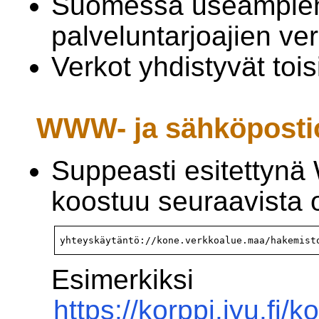
Suomessa useampien 
palveluntarjoajien ver
Verkot yhdistyvät toi
WWW- ja sähköpostio
Suppeasti esitettyn
koostuu seuraavista 
yhteyskäytäntö://kone.verkkoalue.maa/hakemist
Esimerkiksi
https://korppi.jyu.fi/