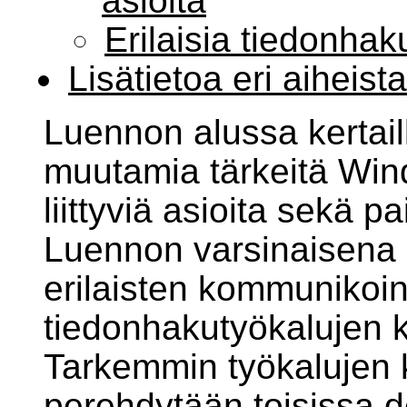
asioita
Erilaisia tiedonhak
Lisätietoa eri aiheista
Luennon alussa kertail
muutamia tärkeitä Win
liittyviä asioita sekä pai
Luennon varsinaisena
erilaisten kommunikoint
tiedonhakutyökalujen 
Tarkemmin työkalujen 
perehdytään toisissa 