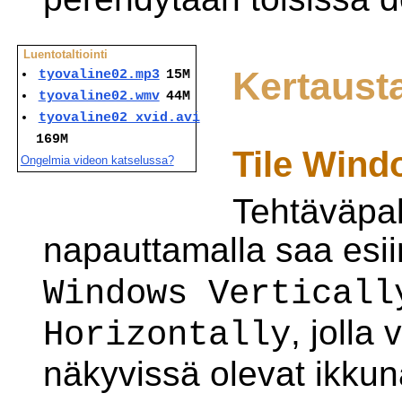
Luentotaltiointi
Kertaust
tyovaline02.mp3
15M
tyovaline02.wmv
44M
tyovaline02_xvid.avi
169M
Tile Wind
Ongelmia videon katselussa?
Tehtäväpal
napauttamalla saa esii
Windows Verticall
, jolla
Horizontally
näkyvissä olevat ikkun