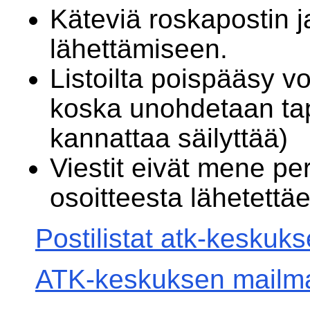
Käteviä roskapostin j
lähettämiseen.
Listoilta poispääsy vo
koska unohdetaan tapa
kannattaa säilyttää)
Viestit eivät mene per
osoitteesta lähetettä
Postilistat atk-keskuk
ATK-keskuksen mailman