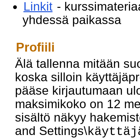
Linkit
- kurssimateriaa
yhdessä paikassa
Profiili
Älä tallenna mitään su
koska silloin käyttäjäpro
pääse kirjautumaan ulos
maksimikoko on 12 meg
sisältö näkyy hakemis
and Settings\
käyttäj