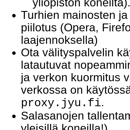
yliopiston koneilta)
Turhien mainosten ja
piilotus (Opera, Firef
laajennoksella)
Ota välityspalvelin kä
latautuvat nopeammin
ja verkon kuormitus 
verkossa on käytössä
.
proxy.jyu.fi
Salasanojen tallentam
yleisillä koneilla!)