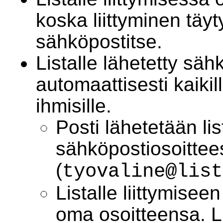
koska liittyminen täy
sähköpostitse.
Listalle lähetetty sä
automaattisesti kaikille
ihmisille.
Posti lähetetään li
sähköpostiosoittee
(
tyovaline@list
Listalle liittymisee
oma osoitteensa. Li