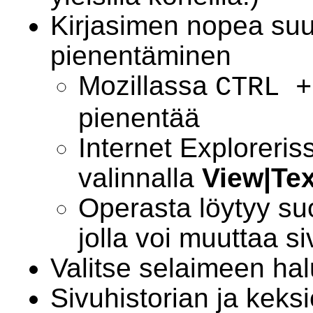
Kirjasimen nopea suu
pienentäminen
Mozillassa
CTRL +
pienentää
Internet Exploreri
valinnalla
View|Tex
Operasta löytyy su
jolla voi muuttaa s
Valitse selaimeen hal
Sivuhistorian ja keks