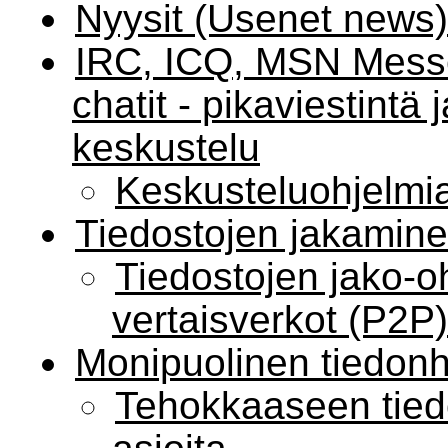
Nyysit (Usenet news)
IRC, ICQ, MSN Messe
chatit - pikaviestintä 
keskustelu
Keskusteluohjelmi
Tiedostojen jakamin
Tiedostojen jako-o
vertaisverkot (P2P)
Monipuolinen tiedon
Tehokkaaseen tiedo