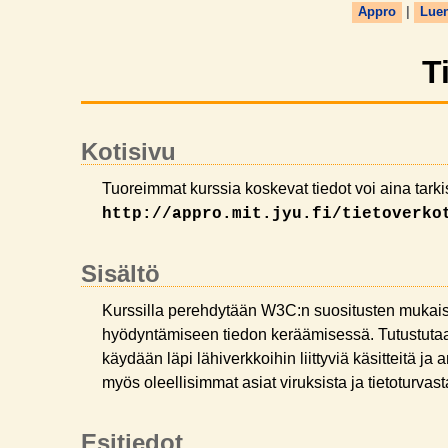
Appro
|
Lue
T
Kotisivu
Tuoreimmat kurssia koskevat tiedot voi aina tarki
http://appro.mit.jyu.fi/tietoverko
Sisältö
Kurssilla perehdytään W3C:n suositusten muka
hyödyntämiseen tiedon keräämisessä. Tutustuta
käydään läpi lähiverkkoihin liittyviä käsitteitä j
myös oleellisimmat asiat viruksista ja tietoturvast
Esitiedot