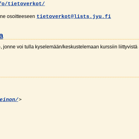
fo/tietoverkot/
lä ne osoitteeseen
tietoverkot@lists.jyu.fi
a
, jonne voi tulla kyselemään/keskustelemaan kurssiin liittyvistä 
o
>
einon/