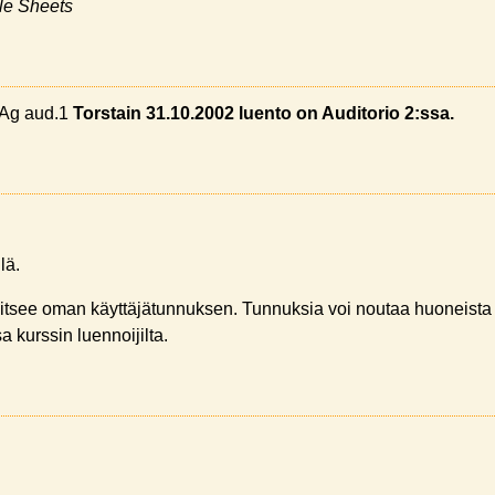
le Sheets
a Ag aud.1
Torstain 31.10.2002 luento on Auditorio 2:ssa.
lä.
rvitsee oman käyttäjätunnuksen. Tunnuksia voi noutaa huoneista
 kurssin luennoijilta.