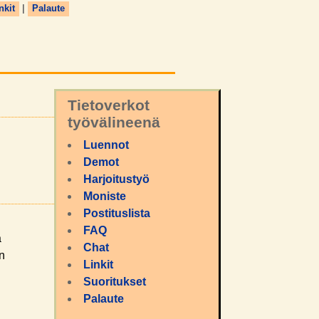
nkit
|
Palaute
Tietoverkot
työvälineenä
Luennot
Demot
Harjoitustyö
Moniste
Postituslista
FAQ
a
Chat
an
Linkit
Suoritukset
Palaute