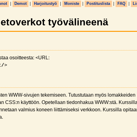
nnot
|
Demot
|
Harjoitustyö
|
Moniste
|
Postituslista
|
FAQ
|
Li
ietoverkot työvälineenä
staa osoitteesta: <URL:
>
t/
isten WWW-sivujen tekemiseen. Tutustutaan myös lomakkeiden
an CSS:n käyttöön. Opetellaan tiedonhakua WWW:stä. Kurssill
a annetaan valmius koneen liittämiseksi verkkoon. Kurssilla opita
a.