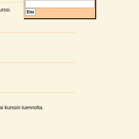
urssi.
tai kurssin luennolta.