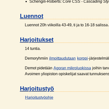
Schengili-Roberts:
Core CSS - Cascading Sty
Luennot
Luennot 20h viikoilla 43-49, ti ja to 16-18 saliss
Harjoitukset
14 tuntia.
Demoryhmiin
ilmoittaudutaan
korppi
-järjestelmäl
Demot pidetään
Agoran mikroluokissa
joihin ta
Avoimen yliopiston opiskelijat saavat tunnuksensa
Harjoitustyö
Harjoitustyöohje