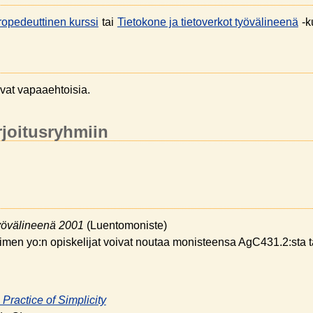
propedeuttinen kurssi
tai
Tietokone ja tietoverkot työvälineenä
-k
ovat vapaaehtoisia.
rjoitusryhmiin
työvälineenä 2001
(Luentomoniste)
imen yo:n opiskelijat voivat noutaa monisteensa
AgC431.2
:sta 
Practice of Simplicity