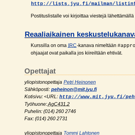
http://lists.jyu.fi/mailman/listin
Postituslistalle voi kirjoittaa viestejä lähettämäl
Reaaliaikainen keskustelukanav
Kurssilla on oma
IRC
-kanava nimeltään
#appr
ohjaajat ovat paikalla jos kiireiltään ehtivät.
Opettajat
yliopistonopettaja
Petri Heinonen
Sähköposti:
peheinon@mit.jyu.fi
Kotisivu: <URL:
http://www.mit.jyu.fi/peh
Työhuone:
AgC431.2
Puhelin:
(014) 260 2746
Fax:
(014) 260 2731
yliopistonopettaja
Tommi Lahtonen