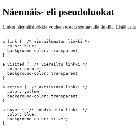
Näennäis- eli pseudoluokat
Linkin näennäisluokkia voidaan testata seuraavalla linkillä. Lisää asi
a:link {  /* vierailematon linkki */

  color: blue;

  background-color: transparent;

}

a:visited {  /* vierailtu linkki */

  color: purple;

  background-color: transparent;

}

a:active {  /* aktiivinen linkki */

  color: yellow;

  background-color: transparent;

}

a:hover {  /* kohdistettu linkki */ 

  color: blue;

  background-color: silver;

}
