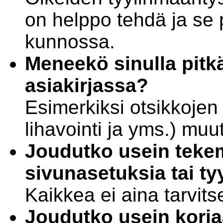
on helppo tehdä ja se 
kunnossa.
Meneekö sinulla pit
asiakirjassa?
Esimerkiksi otsikkojen 
lihavointi ja yms.) mu
Joudutko usein teke
sivunasetuksia tai ty
Kaikkea ei aina tarvit
Joudutko usein korja