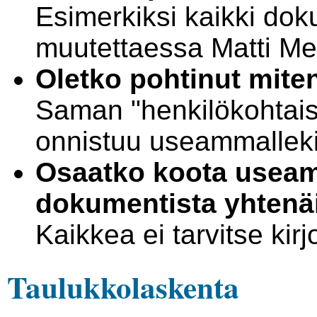
Esimerkiksi kaikki do
muutettaessa Matti Mei
Oletko pohtinut mite
Saman "henkilökohtais
onnistuu useammallekin
Osaatko koota usea
dokumentista yhtenäi
Kaikkea ei tarvitse kir
Taulukkolaskenta