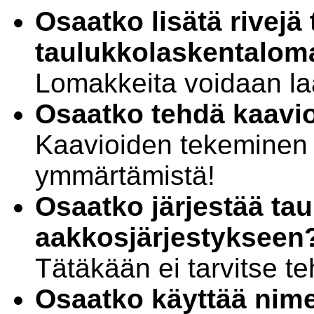
Osaatko lisätä rivejä 
taulukkolaskentalom
Lomakkeita voidaan la
Osaatko tehdä kaavio
Kaavioiden tekeminen 
ymmärtämistä!
Osaatko järjestää ta
aakkosjärjestykseen
Tätäkään ei tarvitse te
Osaatko käyttää nime