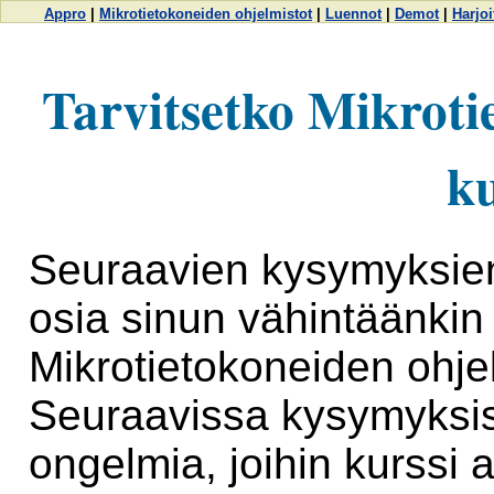
Appro
|
Mikrotietokoneiden ohjelmistot
|
Luennot
|
Demot
|
Harjoi
Tarvitsetko Mikroti
ku
Seuraavien kysymyksien 
osia sinun vähintäänkin
Mikrotietokoneiden ohjel
Seuraavissa kysymyksissä
ongelmia, joihin kurssi 