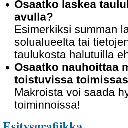
Osaatko laskea taulu
avulla?
Esimerkiksi summan l
solualueelta tai tietoj
taulukosta halutuilla eh
Osaatko nauhoittaa ma
toistuvissa toimissas
Makroista voi saada hyö
toiminnoissa!
Esitysgrafiikka