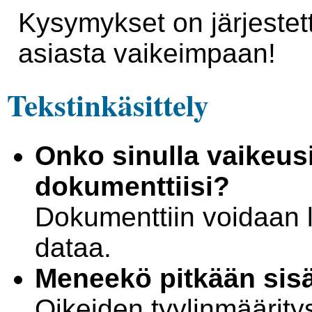
Kysymykset on järjestet
asiasta vaikeimpaan!
Tekstinkäsittely
Onko sinulla vaikeusia
dokumenttiisi?
Dokumenttiin voidaan li
dataa.
Meneekö pitkään sisä
Oikeiden tyylinmäärity