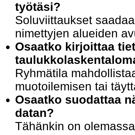
työtäsi?
Soluviittaukset saad
nimettyjen alueiden avu
Osaatko kirjoittaa ti
taulukkolaskentaloma
Ryhmätila mahdollist
muotoilemisen tai täy
Osaatko suodattaa nä
datan?
Tähänkin on olemassa v