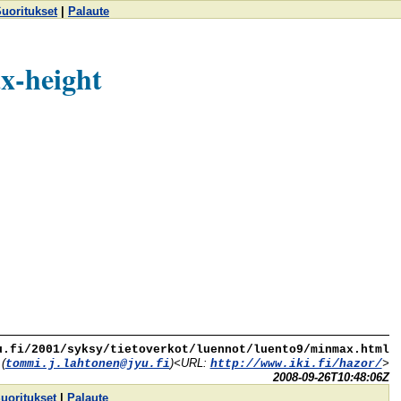
uoritukset
|
Palaute
x-height
u.fi/2001/syksy/tietoverkot/luennot/luento9/minmax.html
(
)<URL:
>
tommi.j.lahtonen@jyu.fi
http://www.iki.fi/hazor/
2008-09-26T10:48:06Z
uoritukset
|
Palaute