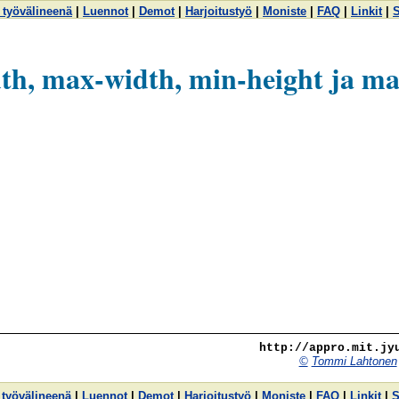
 työvälineenä
|
Luennot
|
Demot
|
Harjoitustyö
|
Moniste
|
FAQ
|
Linkit
|
S
th, max-width, min-height ja ma
http://appro.mit.jy
©
Tommi Lahtonen
 työvälineenä
|
Luennot
|
Demot
|
Harjoitustyö
|
Moniste
|
FAQ
|
Linkit
|
S