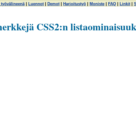
 työvälineenä
|
Luennot
|
Demot
|
Harjoitustyö
|
Moniste
|
FAQ
|
Linkit
|
S
erkkejä CSS2:n listaominaisuuk