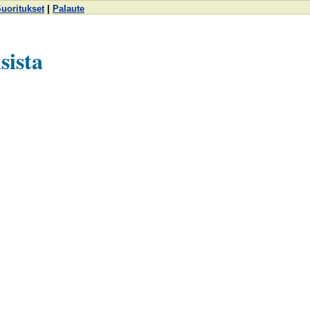
uoritukset
|
Palaute
sista