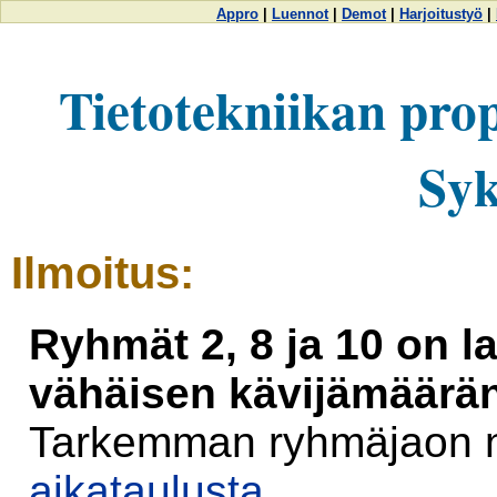
Appro
|
Luennot
|
Demot
|
Harjoitustyö
|
Tietotekniikan prop
Syk
Ilmoitus:
Ryhmät 2, 8 ja 10 on l
vähäisen kävijämäärän
Tarkemman ryhmäjaon 
aikataulusta
.