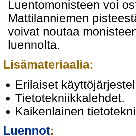
Luentomonisteen voi os
Mattilanniemen pisteest
voivat noutaa moniste
luennolta.
Lisämateriaalia:
Erilaiset käyttöjärjest
Tietotekniikkalehdet.
Kaikenlainen tietoteknii
Luennot
: