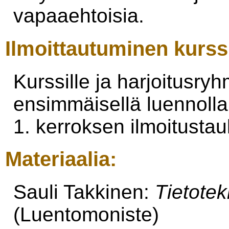
vapaaehtoisia.
Ilmoittautuminen kurssi
Kurssille ja harjoitusryh
ensimmäisellä luennolla
1. kerroksen ilmoitustaulu
Materiaalia:
Sauli Takkinen:
Tietotek
(Luentomoniste)