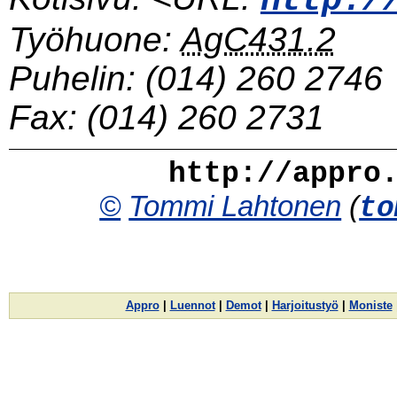
http:/
Työhuone:
AgC431.2
Puhelin:
(014) 260 2746
Fax:
(014) 260 2731
http://appro
©
Tommi Lahtonen
(
to
Appro
|
Luennot
|
Demot
|
Harjoitustyö
|
Moniste