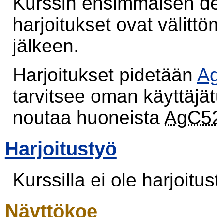
Kurssin ensimmäisen 
harjoitukset ovat välit
jälkeen.
Harjoitukset pidetään
Ag
tarvitsee oman käyttäjä
noutaa huoneista
AgC5
Harjoitustyö
Kurssilla ei ole harjoitus
Näyttökoe