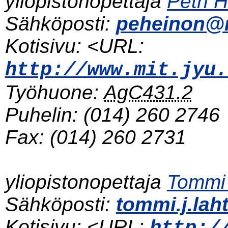
yliopistonopettaja
Petri 
Sähköposti:
peheinon@mi
Kotisivu: <URL:
http://www.mit.jyu.
Työhuone:
AgC431.2
Puhelin:
(014) 260 2746
Fax:
(014) 260 2731
yliopistonopettaja
Tommi
Sähköposti:
tommi.j.lah
Kotisivu: <URL: