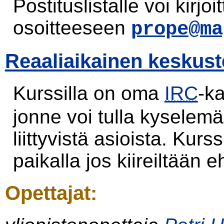
Postituslistalle voi kirjo
osoitteeseen
prope@ma
Reaaliaikainen keskus
Kurssilla on oma
IRC
-k
jonne voi tulla kyselem
liittyvistä asioista. Kurs
paikalla jos kiireiltään eh
Opettajat: