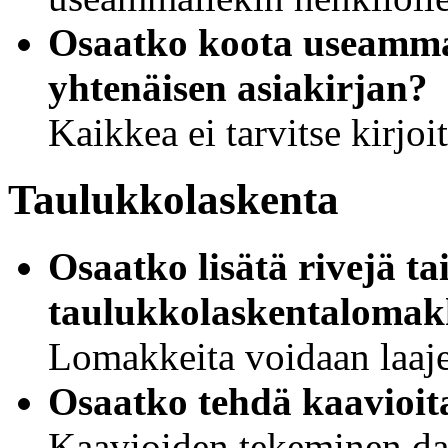
Osaatko koota useamma
yhtenäisen asiakirjan?
Kaikkea ei tarvitse kirjo
Taulukkolaskenta
Osaatko lisätä rivejä ta
taulukkolaskentalomak
Lomakkeita voidaan laaje
Osaatko tehdä kaavioit
Kaavioiden tekeminen dat