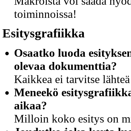
Makroista voi saada hyödy
toiminnoissa!
Esitysgrafiikka
Osaatko luoda esitykse
olevaa dokumenttia?
Kaikkea ei tarvitse lähte
Meneekö esitysgrafiikk
aikaa?
Milloin koko esitys on m