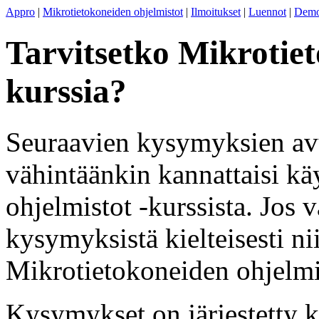
Appro
|
Mikrotietokoneiden ohjelmistot
|
Ilmoitukset
|
Luennot
|
Demo
Tarvitsetko Mikrotiet
kurssia?
Seuraavien kysymyksien avul
vähintäänkin kannattaisi k
ohjelmistot -kurssista. Jos 
kysymyksistä kielteisesti ni
Mikrotietokoneiden ohjelmist
Kysymykset on järjestetty k