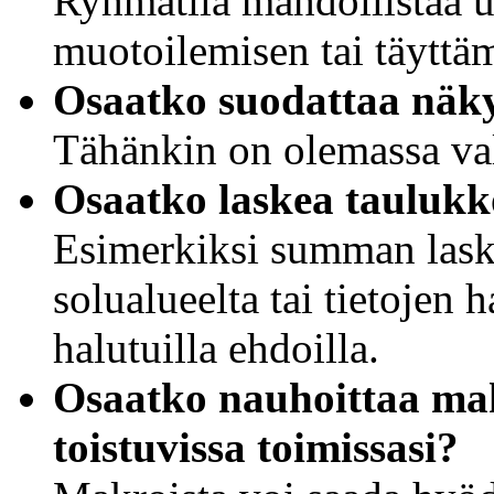
Ryhmätila mahdollistaa
muotoilemisen tai täyttä
Osaatko suodattaa näky
Tähänkin on olemassa val
Osaatko laskea taulukk
Esimerkiksi summan las
solualueelta tai tietojen 
halutuilla ehdoilla.
Osaatko nauhoittaa makr
toistuvissa toimissasi?