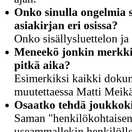
Onko sinulla ongelmia 
asiakirjan eri osissa?
Onko sisällysluettelon j
Meneekö jonkin merkki
pitkä aika?
Esimerkiksi kaikki doku
muutettaessa Matti Meikä
Osaatko tehdä joukkoki
Saman "henkilökohtaisen"
useammallekin henkilölle