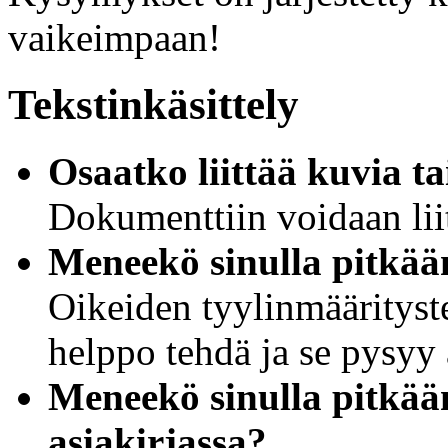
vaikeimpaan!
Tekstinkäsittely
Osaatko liittää kuvia t
Dokumenttiin voidaan liit
Meneekö sinulla pitkään
Oikeiden tyylinmäärityste
helppo tehdä ja se pysyy 
Meneekö sinulla pitkää
asiakirjassa?